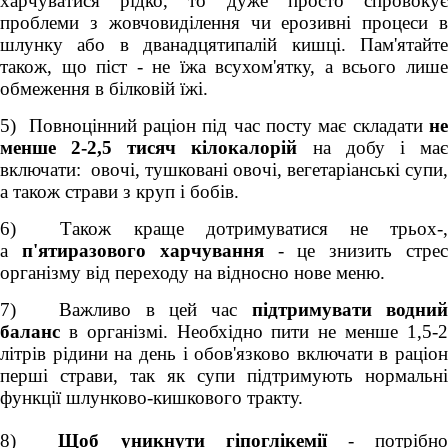
харчуватися рідко, то дуже просто спровокує
проблеми з жовчовиділення чи ерозивні процеси в
шлунку або в дванадцятипалій кишці. Пам'ятайте
також, що піст - не їжа всухом'ятку, а всього лише
обмеження в білковій їжі.
5) Повноцінний раціон під час посту має складати
не
менше 2-2,5 тисяч кілокалорій
на добу і ма
включати: овочі, тушковані овочі, вегетаріанські супи,
а також страви з круп і бобів.
6) Також краще дотримуватися не трьох-,
а
п'ятиразового харчування
- це знизить стре
організму від переходу на відносно нове меню.
7) Важливо в цей час
підтримувати водний
баланс
в організмі. Необхідно пити не менше 1,5-2
літрів рідини на день і обов'язково включати в раціон
перші страви, так як супи підтримують нормальні
функції шлунково-кишкового тракту.
8)
Щоб уникнути гіпоглікемії
- потрібн