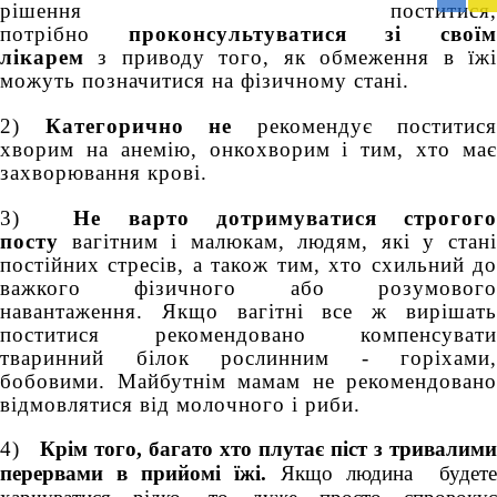
доп
рішення поститися,
Вря
потрібно
проконсультуватися зі свої
біл
лікарем
з приводу того, як обмеження в їжі
житт
можуть позначитися на фізичному стані.
раз
2)
Категорично не
рекомендує поститися
хворим на анемію, онкохворим і тим, хто має
захворювання крові.
3)
Не варто дотримуватися строгог
посту
вагітним і малюкам, людям, які у стані
постійних стресів, а також тим, хто схильний до
важкого фізичного або розумового
навантаження. Якщо вагітні все ж вирішать
поститися рекомендовано компенсувати
тваринний білок рослинним - горіхами,
бобовими. Майбутнім мамам не рекомендовано
відмовлятися від молочного і риби.
4)
Крім того, багато хто плутає піст з тривалими
перервами в прийомі їжі.
Якщо людина будет