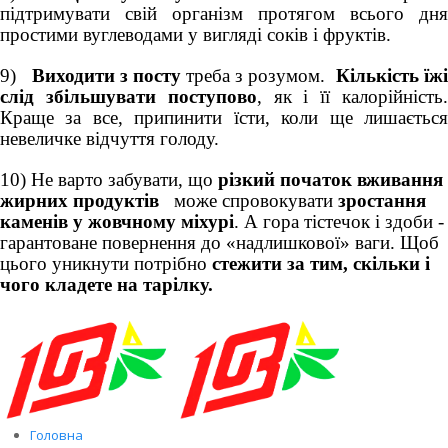
підтримувати свій організм протягом всього дня
простими вуглеводами у вигляді соків і фруктів.
9)
Виходити з посту
треба з розумом.
Кількість їж
слід збільшувати поступово
, як і її калорійність
Краще за все, припинити їсти, коли ще лишається
невеличке відчуття голоду.
10) Не варто забувати, що
різкий початок вживання
жирних продуктів
може спровокувати
зростання
каменів у жовчному міхурі
. А гора тістечок і здоби -
гарантоване повернення до «надлишкової» ваги. Щоб
цього уникнути потрібно
стежити за тим, скільки і
чого кладете на тарілку.
Головна