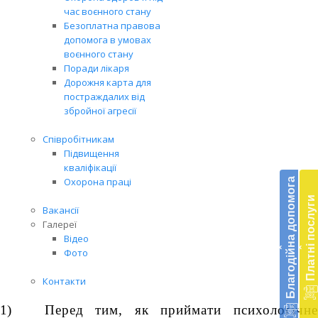
час воєнного стану
Безоплатна правова
допомога в умовах
воєнного стану
Поради лікаря
Дорожня карта для
постраждалих від
збройної агресії
Співробітникам
Підвищення
Бл
кваліфікації
до
Охорона праці
Благодійна допомога
Платні послуги
Підт
Вакансії
діял
Галереї
екст
Відео
‹
‹
меди
Фото
доп
в
Контакти
Укра
благ
1)
Перед тим, як приймати психологічн