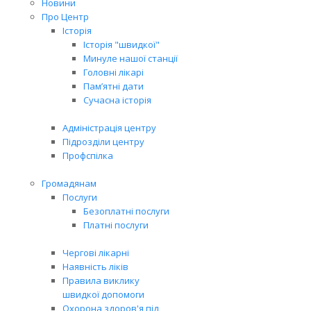
Новини
Про Центр
Історія
Історія "швидкої"
Минуле нашої станції
Головні лікарі
Пам’ятні дати
Сучасна історія
Адміністрація центру
Підрозділи центру
Профспілка
Громадянам
Послуги
Безоплатні послуги
Платні послуги
Чергові лікарні
Наявність ліків
Правила виклику
швидкої допомоги
Охорона здоров'я під