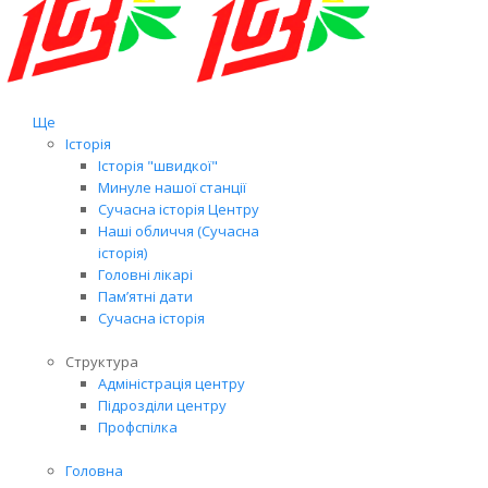
Ще
Історія
Історія "швидкої"
Минуле нашої станції
Сучасна історія Центру
Наші обличчя (Сучасна
історія)
Головні лікарі
Пам’ятні дати
Сучасна історія
Структура
Адміністрація центру
Підрозділи центру
Профспілка
Головна