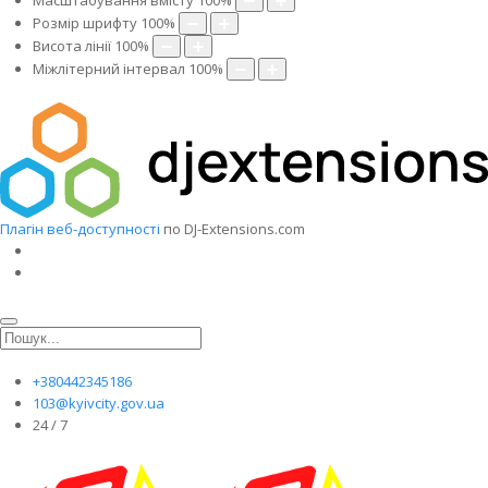
Масштабування вмісту
100
%
Розмір шрифту
100
%
Висота лінії
100
%
Міжлітерний інтервал
100
%
Плагін веб-доступності
по DJ-Extensions.com
+380442345186
103@kyivcity.gov.ua
24 / 7