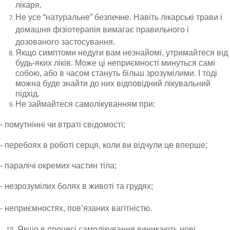
лікаря.
Не усе
“
натуральне
”
безпечне. Навіть лікарські трави і
домашня фізіотерапія вимагає правильного і
дозованого застосування.
Якщо симптоми недуги вам незнайомі, утримайтеся від
будь-яких ліків. Може ці неприємності минуться самі
собою, або в часом стануть більш зрозумілими. І тоді
можна буде знайти до них відповідний лікувальний
підхід.
Не займайтеся самолікуванням при:
- помутнінні чи втраті свідомості;
- перебоях в роботі серця, коли ви відчули це вперше;
- паралічі окремих частин тіла;
- незрозумілих болях в животі та грудях;
- неприємностях, пов
’
язаних вагітністю.
Якщо в процесі самолікування виникають нові
10.