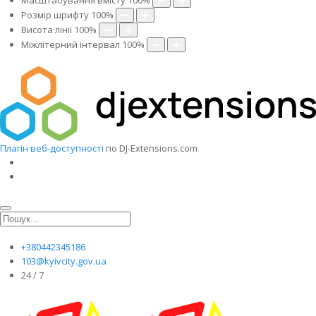
Масштабування вмісту
100
%
Розмір шрифту
100
%
Висота лінії
100
%
Міжлітерний інтервал
100
%
Плагін веб-доступності
по DJ-Extensions.com
+380442345186
103@kyivcity.gov.ua
24 / 7