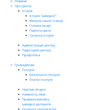
Новини
Про Центр
Історія
Історія "швидкої"
Минуле нашої станції
Головні лікарі
Пам’ятні дати
Сучасна історія
Адміністрація центру
Підрозділи центру
Профспілка
Громадянам
Послуги
Безоплатні послуги
Платні послуги
Чергові лікарні
Наявність ліків
Правила виклику
швидкої допомоги
Охорона здоров'я під