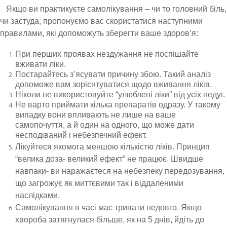
Якщо ви практикуєте самолікування – чи то головний біль,
чи застуда, пропонуємо вас скористатися наступними
правилами, які допоможуть зберегти ваше здоров
’
я:
При перших проявах нездужання не поспішайте
вживати ліки.
Постарайтесь з’ясувати причину збою. Такий аналіз
допоможе вам зорієнтуватися щодо вживання ліків.
Ніколи не використовуйте “улюблені ліки” від усіх недуг.
Не варто приймати кілька препаратів одразу. У такому
випадку вони впливають не лише на ваше
самопочуття, а й один на одного, що може дати
несподіваний і небезпечний ефект.
Лікуйтеся якомога меншою кількістю ліків. Принцип
“
велика доза- великий ефект
”
не працює. Швидше
навпаки- ви наражаєтеся на небезпеку передозування,
що загрожує як миттєвими так і віддаленими
наслідками.
Самолікування в часі має тривати недовго. Якщо
хвороба затягнулася більше, як на 5 днів
,
йдіть до