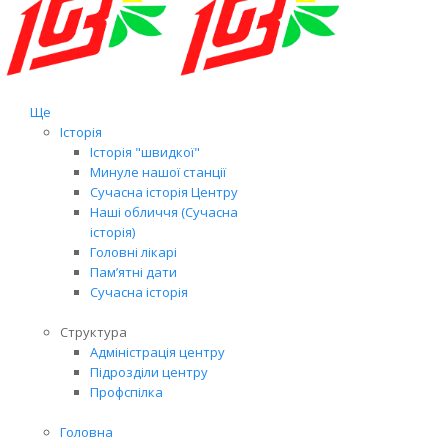
Ще
Історія
Історія "швидкої"
Минуле нашої станції
Сучасна історія Центру
Наші обличчя (Сучасна
історія)
Головні лікарі
Пам’ятні дати
Сучасна історія
Структура
Адміністрація центру
Підрозділи центру
Профспілка
Головна