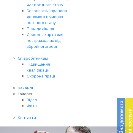
час воєнного стану
Безоплатна правова
допомога в умовах
воєнного стану
Поради лікаря
Дорожня карта для
постраждалих від
збройної агресії
Співробітникам
Підвищення
кваліфікації
Охорона праці
Вакансії
Бл
Галереї
Відео
до
Благодійна допомога
Фото
Платні послуги
Підт
Контакти
діял
екст
‹
‹
меди