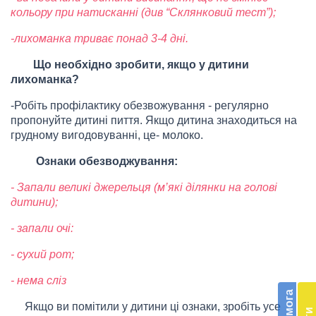
кольору при натисканні (див
“
Склянковий тест
”
);
-лихоманка триває понад 3-4 дні.
Що необхідно зробити, якщо у дитини
лихоманка?
-Робіть профілактику обезвожування - регулярно
пропонуйте дитині пиття. Якщо дитина знаходиться на
грудному вигодовуванні
,
це- молоко.
Ознаки обезводжування:
- Запали великі джерельця (м
’
які ділянки на голові
дитини);
- запали очі:
- сухий рот;
Бл
- нема сліз
до
Підт
Якщо ви помітили у дитини ці ознаки, зробіть усе