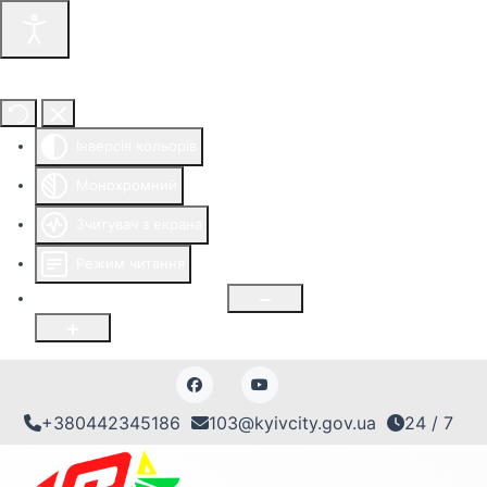
Інструменти доступності
Інверсія кольорів
Монохромний
Зчитувач з екрана
Режим читання
Розмір шрифту
100
%
+380442345186
103@kyivcity.gov.ua
24 / 7