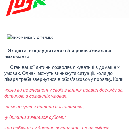
Як діяти, якщо у дитини о 5-и років з
’
явилася
лихоманка
Стан вашої дитини дозволяє лікувати її в домашніх
умовах. Однак, можуть виникнути ситуації, коли до
лікаря треба звернутися в обов
’
язковому порядку. Коли:
-коли ви не впевнені у своїх знаннях правил догляду за
дитиною в домашніх умовах;
-самопочуття дитини погіршилося;
-у дитини з
’
явилися судоми;
- ви побачили у дитини висипання, що не змінює