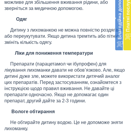
Благодійна допомога
Платні послуги
діял
можливе для збільшення вживання рідини, або
екст
зверніться за медичною допомогою.
меди
‹
‹
доп
Одяг
в
Дитину з лихоманкою не можна повністю роздягати
Укра
або переукутувати. Якщо дитина тремтить або пітніє,
благ
змініть кількість одягу.
доп
Вря
Ліки для пониження температури
біл
житт
Препарати (парацетамол чи ібупрофен) для
раз
лікування лихоманки давати не обов
’
язково. Але, якщо
дитині дуже зле, можете використати дитячий аналог
Д
цих препаратів. Перед застосуванням, ознайомтеся з
інструкцією щодо правил вживання. Не давайте ці
препарати одночасно. Якщо не допомагає один
препарат, другий дайте за 2-3 години.
Вологе обтирання
Не обтирайте дитину водою. Це не допоможе зняти
лихоманку.