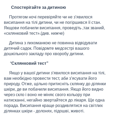
Спостерігайте за дитиною
Протягом ночі перевіряйте чи не з
’
явилося
висипання на тілі дитини, чи не погіршився її стан.
Якщо
ви побачили висипання, проведіть ,так званий,
«склянковий тест».(див. нижче)
Дитина з лихоманкою не повинна відвідувати
дитячий садок. Повідомте медсестрі вашого
дошкільного закладу про хворобу дитини.
“
Склянковий тест
”
Якщо у вашої дитини з
’
явилося висипання на тілі,
вам необхідно провести тест, аби з
’
ясувати його
природу. Отже, щільно притисніть склянку до ділянки
шкіри, де ви побачили висипання. Якщо його видно
через скло і воно не міняє свого кольору при
натисканні, негайно звертайтеся до лікаря. Ще одна
порада. Висипання краще роздивлятися на світлих
ділянках шкіри - долонях, підошві, животі.