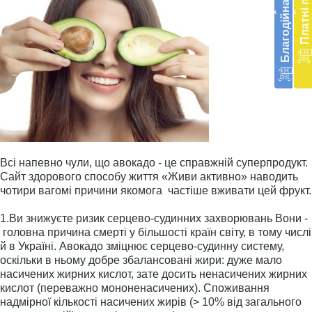
Благодійна допомога
Платні послуги
екст
‹
‹
меди
доп
в
Укра
благ
доп
Вря
біл
житт
раз
Всі напевно чули, що авокадо - це справжній суперпродукт.
Сайт здорового способу життя «Живи активно» наводить
чотири вагомі причини якомога частіше вживати цей фрукт.
1.
Ви знижуєте ризик серцево-судинних захворювань Вони -
головна причина смерті у більшості країн світу, в тому числі
й в Україні. Авокадо зміцнює серцево-судинну систему,
оскільки в ньому добре збалансовані жири: дуже мало
насичених жирних кислот, зате досить ненасичених жирних
кислот (переважно мононенасичених). Споживання
надмірної кількості насичених жирів (> 10% від загального