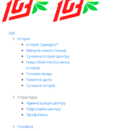
Ще
Історія
Історія "швидкої"
Минуле нашої станції
Сучасна історія Центру
Наші обличчя (Сучасна
історія)
Головні лікарі
Пам’ятні дати
Сучасна історія
Структура
Адміністрація центру
Підрозділи центру
Профспілка
Головна