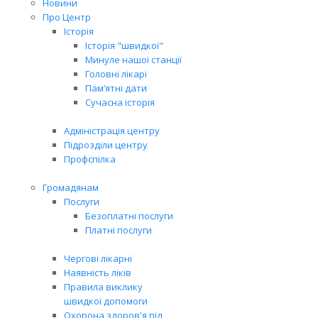
Новини
Про Центр
Історія
Історія "швидкої"
Минуле нашої станції
Головні лікарі
Пам’ятні дати
Сучасна історія
Адміністрація центру
Підрозділи центру
Профспілка
Громадянам
Послуги
Безоплатні послуги
Платні послуги
Чергові лікарні
Наявність ліків
Правила виклику
швидкої допомоги
Охорона здоров'я під