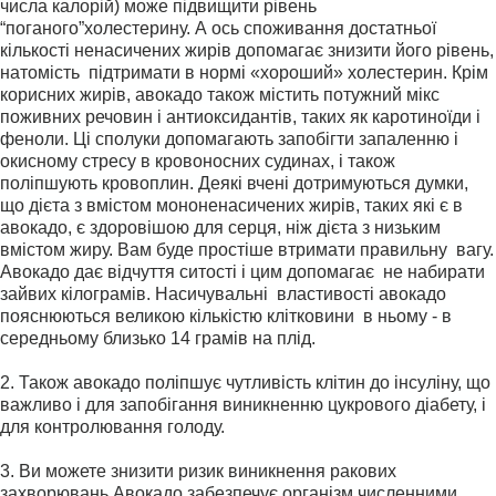
числа калорій) може підвищити рівень
“
поганого
”
холестерину. А ось споживання достатньої
кількості ненасичених жирів допомагає знизити його рівень,
натомість підтримати в нормі «хороший» холестерин. Крім
корисних жирів, авокадо також містить потужний мікс
поживних речовин і антиоксидантів, таких як каротиноїди і
феноли. Ці сполуки допомагають запобігти запаленню і
окисному стресу в кровоносних судинах, і також
поліпшують кровоплин. Деякі вчені дотримуються думки,
що дієта з вмістом мононенасичених жирів, таких які є в
авокадо, є здоровішою для серця, ніж дієта з низьким
вмістом жиру. Вам буде простіше втримати правильну вагу.
Авокадо дає відчуття ситості і цим допомагає не набирати
зайвих кілограмів. Насичувальні властивості авокадо
пояснюються великою кількістю клітковини в ньому - в
середньому близько 14 грамів на плід.
2. Також авокадо поліпшує чутливість клітин до інсуліну, що
важливо і для запобігання виникненню цукрового діабету, і
для контролювання голоду.
3. Ви можете знизити ризик виникнення ракових
захворювань Авокадо забезпечує організм численними