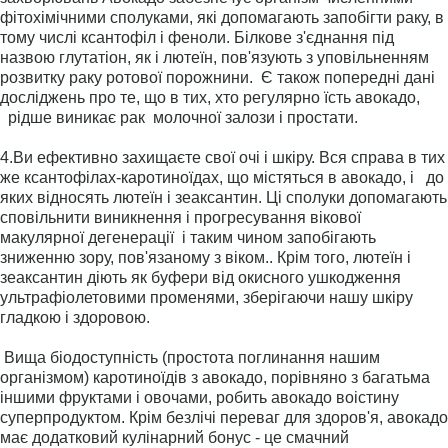
фітохімічними сполуками, які допомагають запобігти раку, в
тому числі ксантофіл і феноли. Білкове з'єднання під
назвою глутатіон, як і лютеїн, пов'язують з уповільненням
розвитку раку ротової порожнини. Є також попередні дані
досліджень про те, що в тих, хто регулярно їсть авокадо,
рідше виникає рак молочної залози і простати.
4.
Ви ефективно захищаєте свої очі і шкіру. Вся справа в тих
же ксантофілах-каротиноїдах, що містяться в авокадо, і до
яких відносять лютеїн і зеаксантин. Ці сполуки допомагають
сповільнити виникнення і прогресування вікової
макулярної дегенерації і таким чином запобігають
зниженню зору, пов'язаному з віком.. Крім того, лютеїн і
зеаксантин діють як буфери від окисного ушкодження
ультрафіолетовими променями, зберігаючи нашу шкіру
гладкою і здоровою.
Вища біодоступність (простота поглинання нашим
організмом) каротиноїдів з авокадо, порівняно з багатьма
іншими фруктами і овочами, робить авокадо воістину
суперпродуктом. Крім безлічі переваг для здоров'я, авокадо
має додатковий кулінарний бонус - це смачний