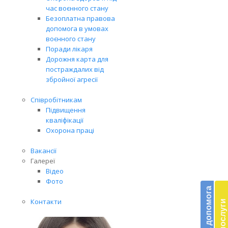
час воєнного стану
Безоплатна правова
допомога в умовах
воєнного стану
Поради лікаря
Дорожня карта для
постраждалих від
збройної агресії
Співробітникам
Підвищення
кваліфікації
Охорона праці
Вакансії
Галереї
Бл
Відео
Фото
до
Контакти
Підт
діял