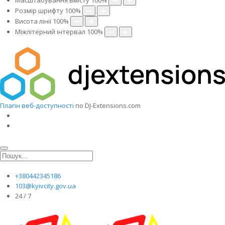
Масштабування вмісту
100
%
Розмір шрифту
100
%
Висота лінії
100
%
Міжлітерний інтервал
100
%
Плагін веб-доступності
по DJ-Extensions.com
+380442345186
103@kyivcity.gov.ua
24 / 7