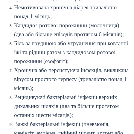
Немотивована хронічна діарея тривалістю
понад 1 місяць;
Кандидоз ротової порожнини (молочниця)
(два або більше епізодів протягом 6 місяців);
Біль за грудиною або утруднення при ковтанні
їжі та рідини разом з кандидозом ротової
порожнини (езофагіт);
Хронічна або персистуюча інфекція, викликана
вірусом простого герпесу (тривалістю понад 1
місяць);
Рецидивуючі бактеріальні інфекції верхніх
дихальних шляхів (два та більше протягом
останніх шести місяців);
Важкі бактеріальні інфекції (пневмонія,
менінгіт, емпієма, гнійний міозит, артрит або