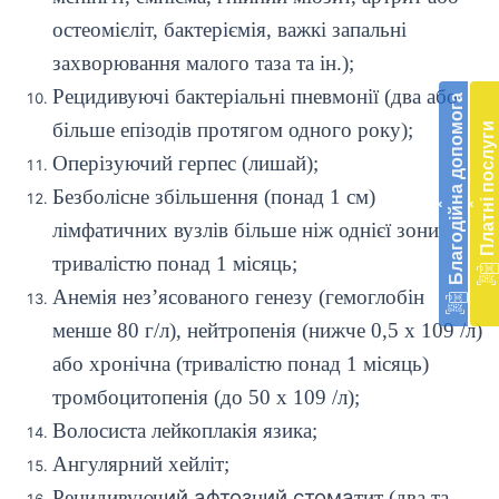
остеомієліт, бактеріємія, важкі запальні
Бл
захворювання малого таза та ін.);
до
Рецидивуючі бактеріальні пневмонії (два або
Благодійна допомога
Підт
більше епізодів протягом одного року);
Платні послуги
діял
Оперізуючий герпес (лишай);
екст
меди
Безболісне збільшення (понад 1 см)
‹
‹
доп
лімфатичних вузлів більше ніж однієї зони
в
Укра
тривалістю понад 1 місяць;
благ
Анемія нез’ясованого генезу (гемоглобін
доп
Вря
менше 80
г
/л),
нейтропенія (нижче 0,5 х 109 /л)
біл
або хронічна (тривалістю понад 1 місяць)
житт
раз
тромбоцитопенія (до 50 х 109 /л);
Д
Волосиста лейкоплакія язика;
Ангулярний хейліт;
ий афтоз
ий стома
Рецидивуюч
н
тит (два та