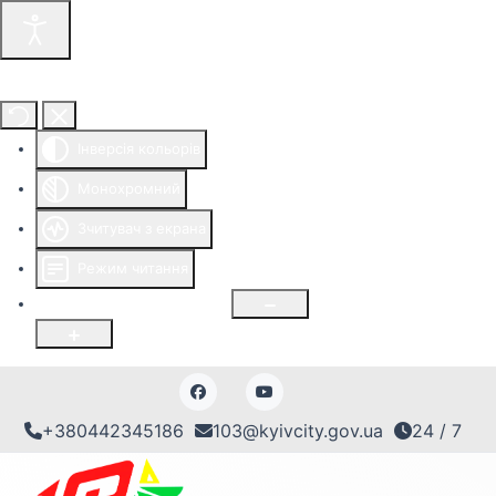
Інструменти доступності
Інверсія кольорів
Монохромний
Зчитувач з екрана
Режим читання
Розмір шрифту
100
%
+380442345186
103@kyivcity.gov.ua
24 / 7