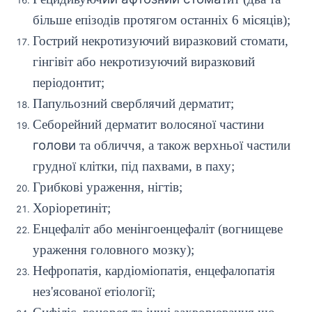
більше епізодів протягом останніх 6 місяців);
Гострий некротизуючий виразковий стомати,
гінгівіт або некротизуючий виразковий
періодонтит;
Папульозний сверблячий дерматит;
Себорейний дерматит волосяної частини
голови
та обличчя, а також верхньої частили
грудної клітки, під пахвами, в паху;
Грибкові ураження, нігтів;
Хоріоретиніт;
Енцефаліт або менінгоенцефаліт (вогнищеве
ураження головного мозку);
Нефропатія, кардіоміопатія, енцефалопатія
нез'ясованої етіології;