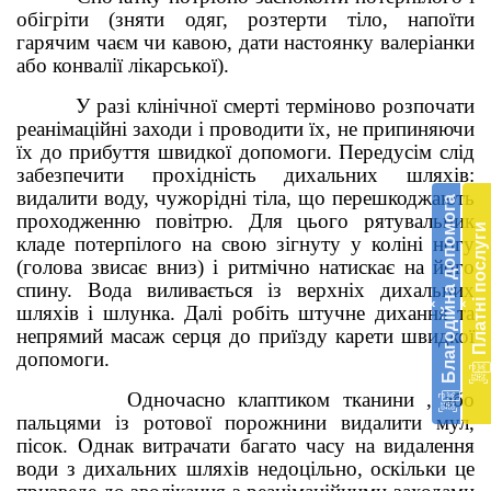
обігріти (зняти одяг, розтерти тіло, напоїти
гарячим чаєм чи кавою, дати настоянку валеріанки
або конвалії лікарської).
У разі клінічної смерті терміново розпочати
реанімаційні заходи і проводити їх, не припиняючи
їх до прибуття швидкої допомоги. Передусім слід
Бл
забезпечити прохідність дихальних шляхів:
до
видалити воду, чужорідні тіла, що перешкоджають
Благодійна допомога
проходженню повітрю. Для цього рятувальник
Підт
Платні послуги
діял
кладе потерпілого на свою зігнуту у коліні ногу
екст
(голова звисає вниз) і ритмічно натискає на його
меди
спину. Вода виливається із верхніх дихальних
‹
‹
доп
шляхів і шлунка. Далі робіть штучне дихання та
в
непрямий масаж серця до приїзду карети швидкої
Укра
допомоги.
благ
доп
Одночасно клаптиком тканини , або
Вря
пальцями із ротової порожнини видалити мул,
біл
пісок. Однак витрачати багато часу на видалення
житт
води з дихальних шляхів недоцільно, оскільки це
раз