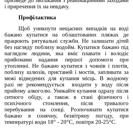
призведе до зволікання з реанімаційними заходами
і приречення їх на невдачу.
Д
Профілактика
Щоб уникнути нещасних випадків на воді
бажано купатися на облаштованих пляжах де
працюють рятувальні служби. Не залишати дітей
без нагляду поблизу водойм. Купатися бажано під
наглядом людини, яка вміє плавати і володіє
прийомами надання першої допомоги при
утопленні. Не бажано купатися з човнів і плотів,
поблизу шлюзів, пристаней і мостів, запливати за
межі відведених для купання місць. В жодному
разі не рекомендується входити у воду після
прийому алкоголю. Уникайте купання одразу після
ситного обіду, а також в стані фізичного і
психічного стомлення, після тривалого
перебування на сонці. Розпочинати купатися
бажано в сонячну, безвітряну погоду, при
температурі води 18° - 20°С, повітря 20-25°С.