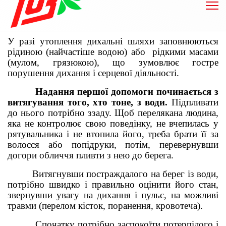
У разі утоплення дихальні шляхи заповнюються
рідиною (найчастіше водою) або рідкими масами
(мулом, грязюкою), що зумовлює гостре
порушення дихання і серцевої діяльності.
Надання першої допомоги починається з
витягування того, хто тоне, з води.
Підпливати
до нього потрібно ззаду. Щоб перелякана людина,
яка не контролює свою поведінку, не вчепилась у
рятувальника і не втопила його, треба брати її за
волосся або попідруки, потім, перевернувши
догори обличчя пливти з нею до берега.
Витягнувши постраждалого на берег із води,
потрібно швидко і правильно оцінити його стан,
звернувши увагу на дихання і пульс, на можливі
травми (перелом кісток, поранення, кровотеча).
Спочатку потрібно заспокоїти потерпілого і