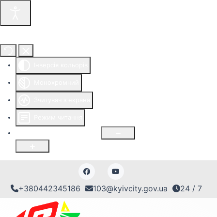
Інструменти доступності
Інверсія кольорів
Монохромний
Зчитувач з екрана
Режим читання
Розмір шрифту
100
%
+380442345186
103@kyivcity.gov.ua
24 / 7