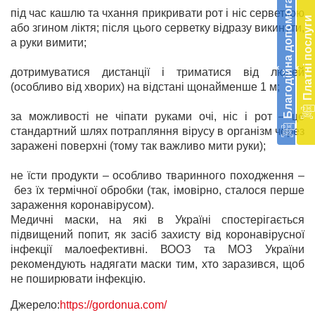
Благодійна допомога
під час кашлю та чхання прикривати рот і ніс серветкою
Підт
Платні послуги
діял
або згином ліктя; після цього серветку відразу викинути,
екст
а руки вимити;
меди
‹
‹
доп
дотримуватися дистанції і триматися від людей
в
(особливо від хворих) на відстані щонайменше 1 м;
Укра
благ
за можливості не чіпати руками очі, ніс і рот – це
доп
стандартний шлях потрапляння вірусу в організм через
Вря
заражені поверхні (тому так важливо мити руки);
біл
житт
не їсти продукти – особливо тваринного походження –
раз
без їх термічної обробки (так, імовірно, сталося перше
зараження коронавірусом).
Д
Медичні маски, на які в Україні спостерігається
підвищений попит, як засіб захисту від коронавірусної
інфекції малоефективні. ВООЗ та МОЗ України
рекомендують надягати маски тим, хто заразився, щоб
не поширювати інфекцію.
Джерело:
https://gordonua.com/