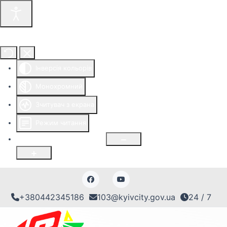
Інструменти доступності
Інверсія кольорів
Монохромний
Зчитувач з екрана
Режим читання
Розмір шрифту
100
%
+380442345186
103@kyivcity.gov.ua
24 / 7