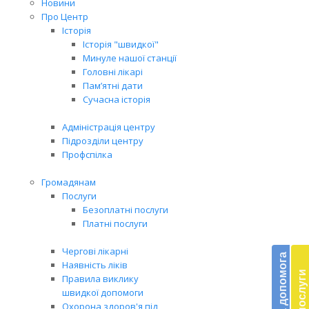
Новини
Про Центр
Історія
Історія "швидкої"
Минуле нашої станції
Головні лікарі
Пам’ятні дати
Сучасна історія
Адміністрація центру
Підрозділи центру
Профспілка
Громадянам
Послуги
Безоплатні послуги
Платні послуги
Бл
до
Чергові лікарні
Наявність ліків
Правила виклику
Підт
швидкої допомоги
діял
Охорона здоров'я під