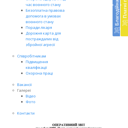
Благодійна допомога
Платні послуги
екст
час воєнного стану
‹
‹
меди
Безоплатна правова
доп
допомога в умовах
в
воєнного стану
Укра
Поради лікаря
благ
Дорожня карта для
доп
постраждалих від
Вря
збройної агресії
біл
житт
Співробітникам
раз
Підвищення
кваліфікації
Охорона праці
Вакансії
Галереї
Відео
Фото
Контакти