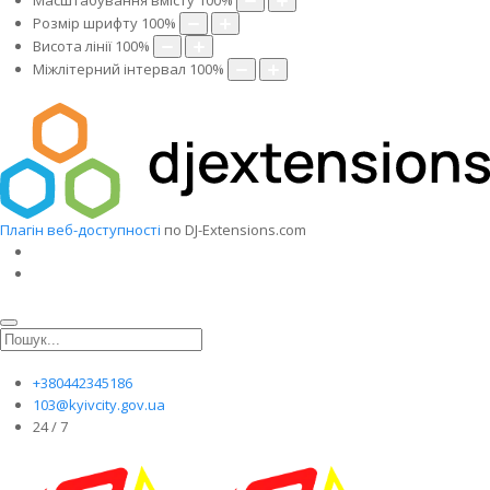
Масштабування вмісту
100
%
Розмір шрифту
100
%
Висота лінії
100
%
Міжлітерний інтервал
100
%
Плагін веб-доступності
по DJ-Extensions.com
+380442345186
103@kyivcity.gov.ua
24 / 7