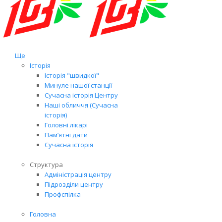
Ще
Історія
Історія "швидкої"
Минуле нашої станції
Сучасна історія Центру
Наші обличчя (Сучасна
історія)
Головні лікарі
Пам’ятні дати
Сучасна історія
Структура
Адміністрація центру
Підрозділи центру
Профспілка
Головна