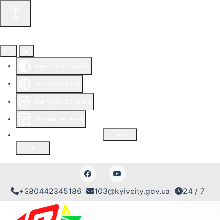
Інструменти доступності
Інверсія кольорів
Монохромний
Зчитувач з екрана
Режим читання
Розмір шрифту
100
%
+380442345186
103@kyivcity.gov.ua
24 / 7