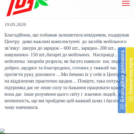
19.05.2020
Благодійник, що побажав залишитися невідомим, подарував 
Бл
Центру  деякі важливі комплектуючі  до засобів мобільного  
до
зв’язку:  шнури до зарядок – 600 шт., зарядки- 200 шт., 
Благодійна допомога
навушники- 150 шт.,батареї до мобільних.  Насправді , 
Підт
Платні послуги
небезпека  хвороби розрила, як багато навколо  нас людей 
діял
добрих ,щедрих та благородних, готових у тяжкий час  
екст
протягти руку допомоги …Ми бачимо їх у себе в Центрі та 
меди
‹
‹
на відділеннях практично щодня… Повірте, така потужна 
доп
в
підтримка дає не лише силу та бажання працювати краще, 
Укра
вона дає  інше розуміння цього світу і  взаємин людей, дає 
благ
впевненість, що ми пройдемо цей важкий шлях і багато 
доп
чому навчимося.
Вря
біл
житт
раз