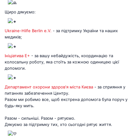
біл
житт
Щиро дякуємо:
раз
Д
Ukraine-Hilfe Berlin e.V.
- за підтримку України та наших
медиків;
Ініціатива Е+
- за вашу небайдужість, координацію та
колосальну роботу, яка стоїть за кожною одиницею цієї
допомоги.
Департамент охорони здоров'я міста Києва
- за сприяння у
питаннях забезпечення Центру.
Разом ми робимо все, щоб екстрена допомога була поруч у
будь-яку мить.
Разом - сильніші. Разом - рятуємо.
Дякуємо за підтримку тих, хто сьогодні рятує життя.