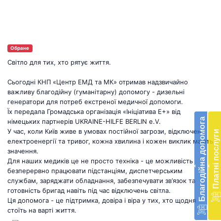
Обране
Світло для тих, хто рятує життя.
Сьогодні КНП «Центр ЕМД та МК» отримав надзвичайно
важливу благодійну (гуманітарну) допомогу - дизельні
Бл
генератори для потреб екстреної медичної допомоги.
до
Їх передала Громадська організація «Ініціатива Е+» від
Благодійна допомога
німецьких партнерів UKRAINE-HILFE BERLIN e.V.
Підт
У час, коли Київ живе в умовах постійної загрози, відключень
Платні послуги
діял
електроенергії та тривог, кожна хвилина і кожен виклик мають
екст
значення.
меди
Для наших медиків це не просто техніка - це можливість
‹
‹
доп
безперервно працювати підстанціям, диспетчерським
в
службам, заряджати обладнання, забезпечувати зв’язок та
Укра
готовність бригад навіть під час відключень світла.
благ
Ця допомога - це підтримка, довіра і віра у тих, хто щодня
доп
стоїть на варті життя.
Вря