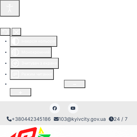
Інструменти доступності
Інверсія кольорів
Монохромний
Зчитувач з екрана
Режим читання
Розмір шрифту
100
%
+380442345186
103@kyivcity.gov.ua
24 / 7