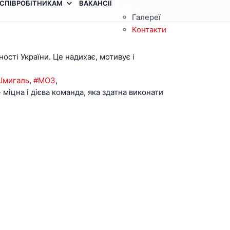
СПІВРОБІТНИКАМ
ВАКАНСІЇ
Галереї
Контакти
сті України. Це надихає, мотивує і
Шмигаль
,
#МОЗ
,
- міцна і дієва команда, яка здатна виконати
З
п
п
Бла
в
п
доп