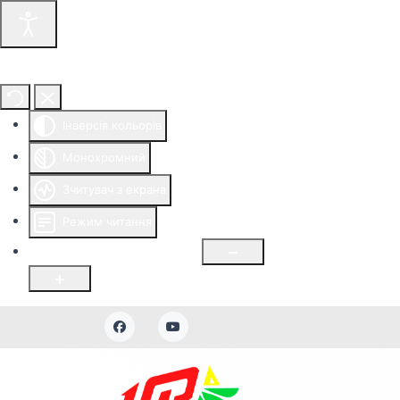
Інструменти доступності
Інверсія кольорів
Монохромний
Зчитувач з екрана
Режим читання
Розмір шрифту
100
%