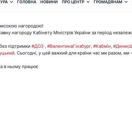
УРА
ГОЛОВНА
НОВИНИ
ПРО ЦЕНТР
ГРОМАДЯНАМ
 високою нагородою!
вну нагороду Кабінету Міністрів України за період незалежно
 без підтримки
#ДОЗ
,
#ВалентинаГінзбург
,
#Кабмін
,
#Денис
уцький
. Сьогодні, у цей важкий для країни час ми разом, ми 
ка в ньому працює