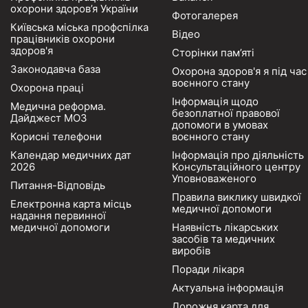
охорони здоров’я України
Фотогалерея
Київська міська профспілка
Відео
працівників охорони
здоров'я
Сторінки пам’яті
Законодавча база
Охорона здоров'я я під час
воєнного стану
Охорона праці
Інформація щодо
Медична реформа.
безоплатної правової
Дайджест МОЗ
допомоги в умовах
Корисні телефони
воєнного стану
Календар медичних дат
Інформація про діяльність
2026
Консультаційного центру
Уповноваженого
Питання-Відповідь
Правила виклику швидкої
Електронна карта місць
медичної допомоги
надання первинної
медичної допомоги
Наявність лікарських
засобів та медичних
виробів
Поради лікаря
Актуальна інформація
Дорожня карта для