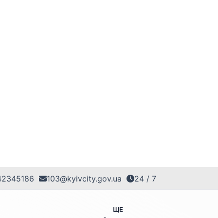
42345186
103@kyivcity.gov.ua
24 / 7
ЩЕ