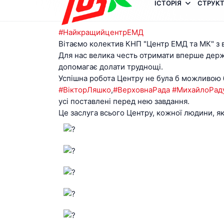
ІСТОРІЯ
СТРУКТ
#НайкращийцентрЕМД
Вітаємо колектив КНП "Центр ЕМД та МК" з
Для нас велика честь отримати вперше держа
допомагає долати труднощі.
Успішна робота Центру не була б можливою
#ВікторЛяшко
,
#ВерховнаРада
#МихайлоРад
усі поставлені перед нею завдання.
Це заслуга всього Центру, кожної людини, я