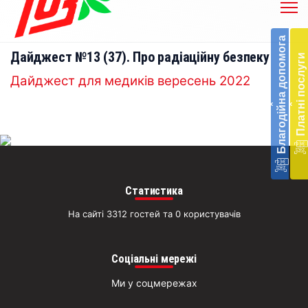
Бл
до
Благодійна допомога
Підт
Дайджест №13 (37). Про радіаційну безпеку
Платні послуги
діял
екст
Дайджест для медиків вересень 2022
меди
‹
‹
доп
в
Укра
благ
доп
Вря
біл
Статистика
житт
На сайті 3312 гостей та 0 користувачів
раз
Д
Соціальні мережі
Ми у соцмережах