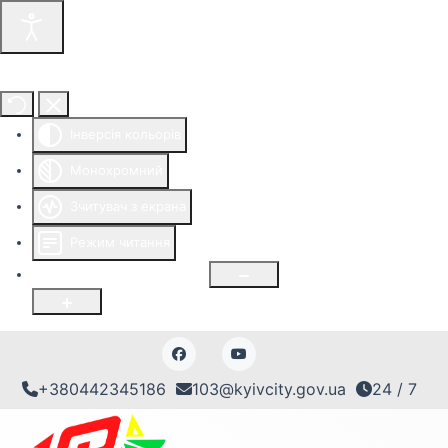
Інструменти доступності
Інверсія кольорів
Монохромний
Зчитувач з екрана
Режим читання
Розмір шрифту
100
%
+380442345186
103@kyivcity.gov.ua
24 / 7