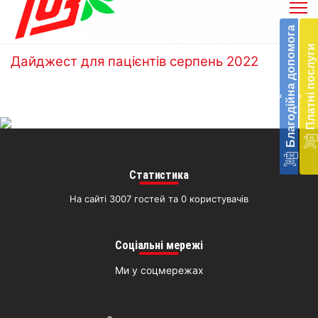
Бл
до
Благодійна допомога
Підт
Платні послуги
діял
Дайджест для пацієнтів серпень 2022
екст
меди
‹
‹
доп
в
Укра
благ
доп
Вря
Статистика
біл
житт
На сайті 3007 гостей та 0 користувачів
раз
Д
Соціальні мережі
Ми у соцмережах