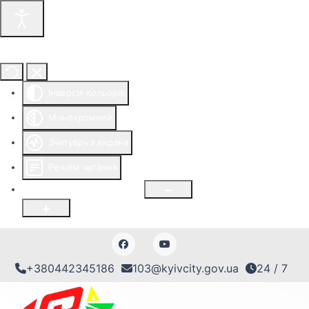
Інструменти доступності
Інверсія кольорів
Монохромний
Зчитувач з екрана
Режим читання
Розмір шрифту
100
%
+380442345186
103@kyivcity.gov.ua
24 / 7