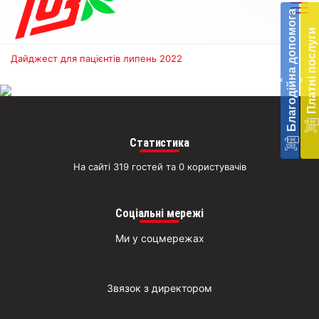
до
Благодійна допомога
Підт
Платні послуги
діял
екст
Дайджест для пацієнтів липень 2022
меди
‹
‹
доп
в
Укра
благ
доп
Статистика
Вря
На сайті 319 гостей та 0 користувачів
біл
житт
раз
Соціальні мережі
Д
Ми у соцмережах
Звязок з директором