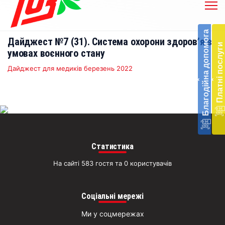
Бл
до
Благодійна допомога
Дайджест №7 (31). Система охорони здоров’я в
Підт
Платні послуги
діял
умовах воєнного стану
екст
Дайджест для медиків березень 2022
меди
‹
‹
доп
в
Укра
благ
доп
Вря
біл
Статистика
житт
раз
На сайті 583 гостя та 0 користувачів
Д
Соціальні мережі
Ми у соцмережах