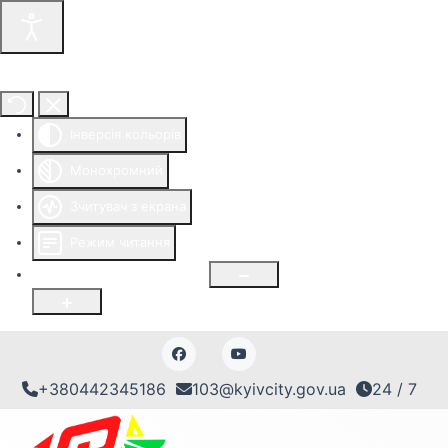
Інструменти доступності
Інверсія кольорів
Монохромний
Зчитувач з екрана
Режим читання
Розмір шрифту
100
%
+380442345186
103@kyivcity.gov.ua
24 / 7