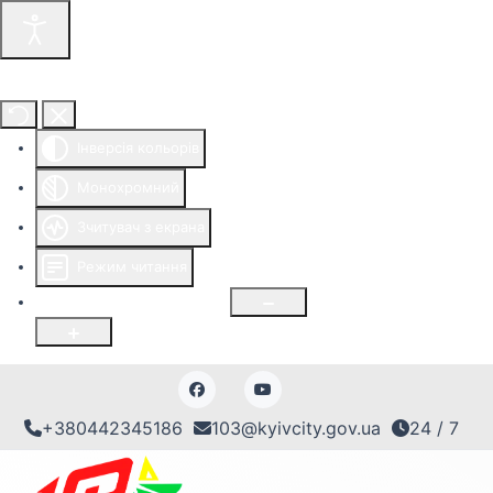
Інструменти доступності
Інверсія кольорів
Монохромний
Зчитувач з екрана
Режим читання
Розмір шрифту
100
%
+380442345186
103@kyivcity.gov.ua
24 / 7