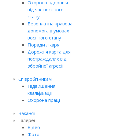
Охорона здоров'я
під час воєнного
стану
Безоплатна правова
допомога в умовах
воєнного стану
Поради лікаря
Дорожня карта для
постраждалих від
збройної агресії
Співробітникам
Підвищення
кваліфікації
Охорона праці
Вакансії
Галереї
Відео
Фото