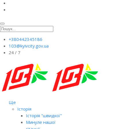
+380442345186
103@kyivcity.gov.ua
24 / 7
Ще
Історія
Історія "швидкої"
Минуле нашої
станції