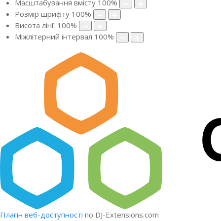
Масштабування вмісту
100
%
Розмір шрифту
100
%
Висота лінії
100
%
Міжлітерний інтервал
100
%
Плагін веб-доступності
по DJ-Extensions.com