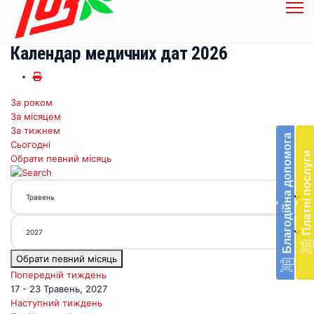
Календар медичних дат 2026
За роком
Бл
За місяцем
до
За тижнем
Благодійна допомога
Сьогодні
Підт
Платні послуги
Обрати певний місяць
діял
екст
меди
‹
‹
доп
в
Укра
благ
Обрати певний місяць
доп
Вря
Попередній тиждень
біл
17 - 23 Травень, 2027
житт
Наступний тиждень