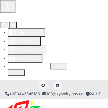
Інструменти доступності
Інверсія кольорів
Монохромний
Зчитувач з екрана
Режим читання
Розмір шрифту
100
%
+380442345186
103@kyivcity.gov.ua
24 / 7