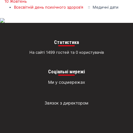
житт
10 Жовтень
раз
Всесвітній день психічного здоров’я
:: Медичні дати
Д
Статистика
На сайті 1499 гостей та 0 користувачів
Соціальні мережі
Ми у соцмережах
Звязок з директором