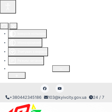
Інструменти доступності
Інверсія кольорів
Монохромний
Зчитувач з екрана
Режим читання
Розмір шрифту
100
%
+380442345186
103@kyivcity.gov.ua
24 / 7