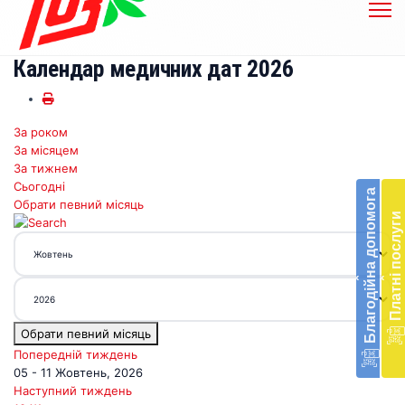
Календар медичних дат 2026
За роком
За місяцем
Бл
За тижнем
до
Сьогодні
Благодійна допомога
Обрати певний місяць
Підт
Платні послуги
діял
екст
меди
‹
‹
доп
в
Укра
Обрати певний місяць
благ
доп
Попередній тиждень
Вря
05 - 11 Жовтень, 2026
біл
Наступний тиждень