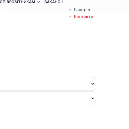
СПІВРОБІТНИКАМ
ВАКАНСІЇ
Галереї
Контакти
З
п
п