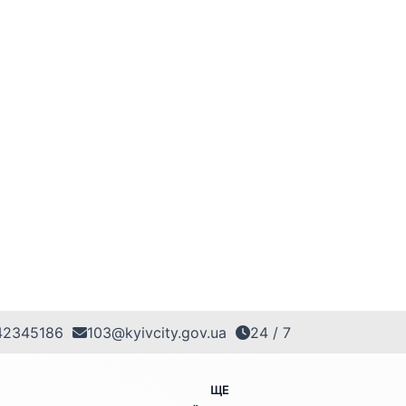
42345186
103@kyivcity.gov.ua
24 / 7
ЩЕ