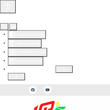
Інструменти доступності
Інверсія кольорів
Монохромний
Зчитувач з екрана
Режим читання
Розмір шрифту
100
%