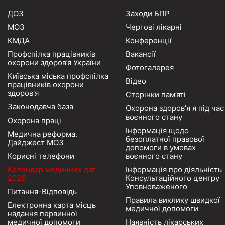
ДОЗ
Заходи БПР
МОЗ
Чергові лікарні
КМДА
Конференції
Профспілка працівників
Вакансії
охорони здоров’я України
Фотогалерея
Київська міська профспілка
Відео
працівників охорони
здоров'я
Сторінки пам’яті
Законодавча база
Охорона здоров'я я під час
воєнного стану
Охорона праці
Інформація щодо
Медична реформа.
безоплатної правової
Дайджест МОЗ
допомоги в умовах
Корисні телефони
воєнного стану
Календар медичних дат
Інформація про діяльність
2026
Консультаційного центру
Уповноваженого
Питання-Відповідь
Правила виклику швидкої
Електронна карта місць
медичної допомоги
надання первинної
медичної допомоги
Наявність лікарських