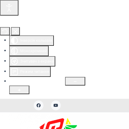
Інструменти доступності
Інверсія кольорів
Монохромний
Зчитувач з екрана
Режим читання
Розмір шрифту
100
%