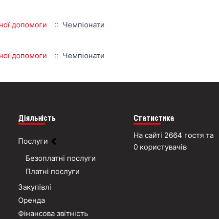
чної допомоги
:: Чемпіонати
чної допомоги
:: Чемпіонати
Діяльність
Статистика
На сайті 2664 гостя та
Послуги
0 користувачів
Безоплатні послуги
Платні послуги
Закупівлі
Оренда
Фінансова звітність