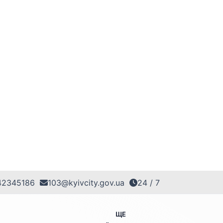
42345186
103@kyivcity.gov.ua
24 / 7
ЩЕ