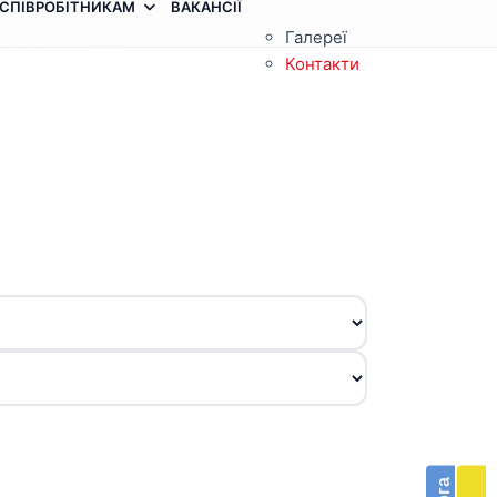
СПІВРОБІТНИКАМ
ВАКАНСІЇ
Галереї
Контакти
З
п
п
Бла
в
п
доп
е
Підт
м