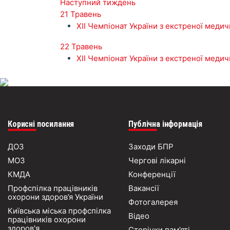
Наступний тиждень
21 Травень
XII Чемпіонат України з екстреної меди
22 Травень
XII Чемпіонат України з екстреної меди
Корисні посилання
Публічна інформація
ДОЗ
Заходи БПР
МОЗ
Чергові лікарні
КМДА
Конференції
Профспілка працівників
Вакансії
охорони здоров’я України
Фотогалерея
Київська міська профспілка
Відео
працівників охорони
здоров'я
Сторінки пам’яті