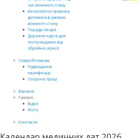
Вря
час воєнного стану
біл
Безоплатна правова
житт
допомога в умовах
раз
воєнного стану
Поради лікаря
Дорожня карта для
постраждалих від
збройної агресії
Співробітникам
Підвищення
кваліфікації
Охорона праці
Вакансії
Галереї
Відео
Фото
Контакти
Календар медичних дат 2026