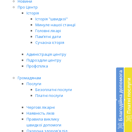
Новини
Про Центр
Історія
Історія "швидкої"
Минуле нашої станції
Головні лікарі
Пам’ятні дати
Сучасна історія
Адміністрація центру
Підрозділи центру
Бл
Профспілка
до
Благодійна допомога
Громадянам
Платні послуги
Підт
Послуги
діял
Безоплатні послуги
екст
Платні послуги
‹
‹
меди
доп
Чергові лікарні
в
Наявність ліків
Укра
Правила виклику
благ
швидкої допомоги
доп
Охорона здоров'я під