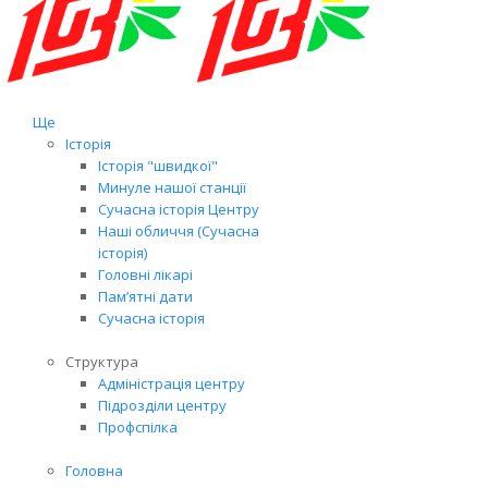
Ще
Історія
Історія "швидкої"
Минуле нашої станції
Сучасна історія Центру
Наші обличчя (Сучасна
історія)
Головні лікарі
Пам’ятні дати
Сучасна історія
Структура
Адміністрація центру
Підрозділи центру
Профспілка
Головна