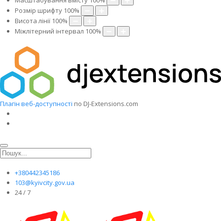
Масштабування вмісту
100
%
Розмір шрифту
100
%
Висота лінії
100
%
Міжлітерний інтервал
100
%
Плагін веб-доступності
по DJ-Extensions.com
+380442345186
103@kyivcity.gov.ua
24 / 7