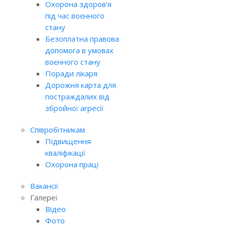
Охорона здоров'я
під час воєнного
стану
Безоплатна правова
допомога в умовах
воєнного стану
Поради лікаря
Дорожня карта для
постраждалих від
збройної агресії
Співробітникам
Підвищення
кваліфікації
Охорона праці
Вакансії
Галереї
Відео
Фото