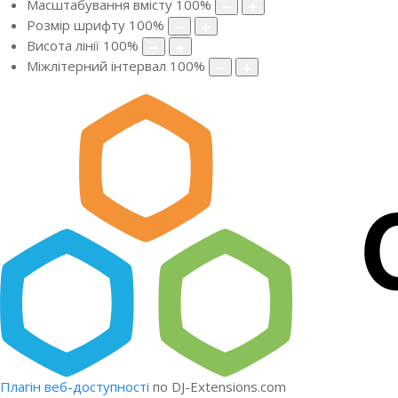
Масштабування вмісту
100
%
Розмір шрифту
100
%
Висота лінії
100
%
Міжлітерний інтервал
100
%
Плагін веб-доступності
по DJ-Extensions.com