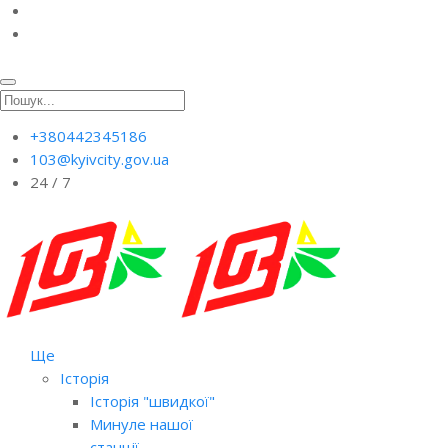
+380442345186
103@kyivcity.gov.ua
24 / 7
Ще
Історія
Історія "швидкої"
Минуле нашої
станції