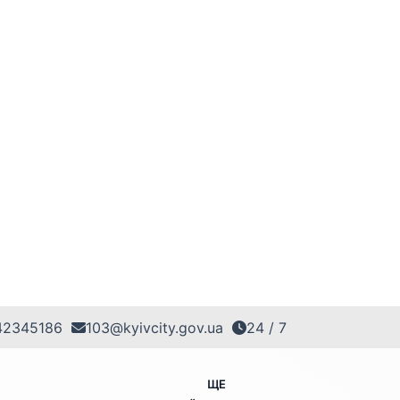
42345186
103@kyivcity.gov.ua
24 / 7
ЩЕ