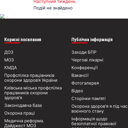
Наступний тиждень
Подій не знайдено
Корисні посилання
Публічна інформація
ДОЗ
Заходи БПР
МОЗ
Чергові лікарні
КМДА
Конференції
Профспілка працівників
Вакансії
охорони здоров’я України
Фотогалерея
Київська міська профспілка
Відео
працівників охорони
здоров'я
Сторінки пам’яті
Законодавча база
Охорона здоров'я я під час
воєнного стану
Охорона праці
Інформація щодо
Медична реформа.
безоплатної правової
Дайджест МОЗ