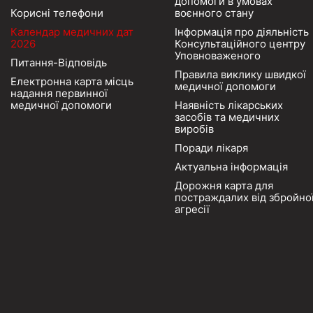
допомоги в умовах
Корисні телефони
воєнного стану
Календар медичних дат
Інформація про діяльність
2026
Консультаційного центру
Уповноваженого
Питання-Відповідь
Правила виклику швидкої
Електронна карта місць
медичної допомоги
надання первинної
медичної допомоги
Наявність лікарських
засобів та медичних
виробів
Поради лікаря
Актуальна інформація
Дорожня карта для
постраждалих від збройно
агресії