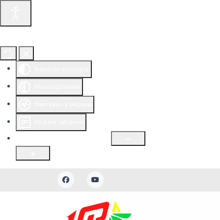
Інструменти доступності
Інверсія кольорів
Монохромний
Зчитувач з екрана
Режим читання
Розмір шрифту
100
%