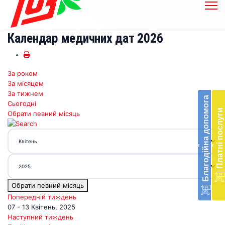
Календар медичних дат 2026
За роком
Бл
За місяцем
до
За тижнем
Благодійна допомога
Сьогодні
Підт
Платні послуги
Обрати певний місяць
діял
екст
меди
‹
‹
доп
в
Укра
благ
Обрати певний місяць
доп
Вря
Попередній тиждень
біл
07 - 13 Квітень, 2025
житт
Наступний тиждень