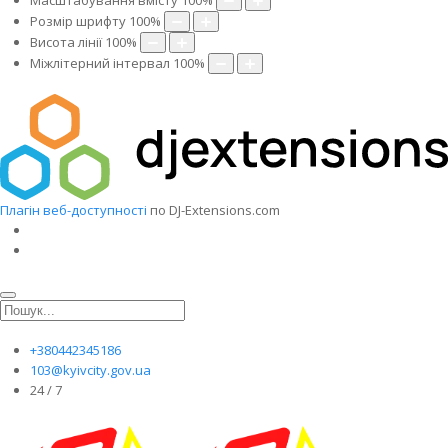
Масштабування вмісту
100
%
Розмір шрифту
100
%
Висота лінії
100
%
Міжлітерний інтервал
100
%
Плагін веб-доступності
по DJ-Extensions.com
+380442345186
103@kyivcity.gov.ua
24 / 7