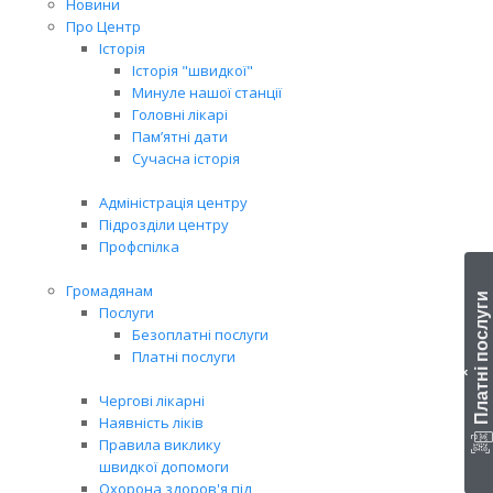
Новини
Про Центр
Історія
Історія "швидкої"
Минуле нашої станції
Головні лікарі
Пам’ятні дати
Сучасна історія
Адміністрація центру
Підрозділи центру
Профспілка
Громадянам
Платні послуги
Послуги
Безоплатні послуги
Платні послуги
‹
Чергові лікарні
Наявність ліків
Правила виклику
швидкої допомоги
Охорона здоров'я під