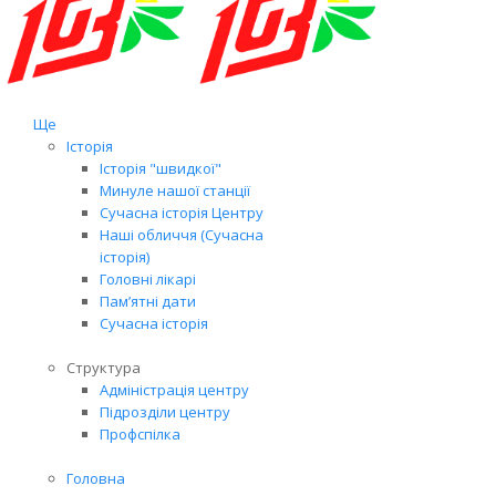
Ще
Історія
Історія "швидкої"
Минуле нашої станції
Сучасна історія Центру
Наші обличчя (Сучасна
історія)
Головні лікарі
Пам’ятні дати
Сучасна історія
Структура
Адміністрація центру
Підрозділи центру
Профспілка
Головна