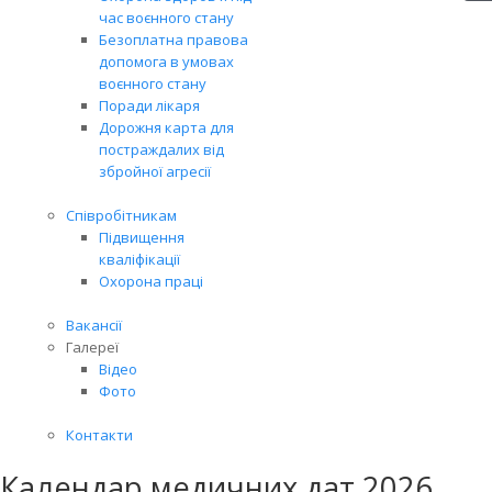
час воєнного стану
Безоплатна правова
допомога в умовах
воєнного стану
Поради лікаря
Дорожня карта для
постраждалих від
збройної агресії
Співробітникам
Підвищення
кваліфікації
Охорона праці
Вакансії
Галереї
Відео
Фото
Контакти
Календар медичних дат 2026