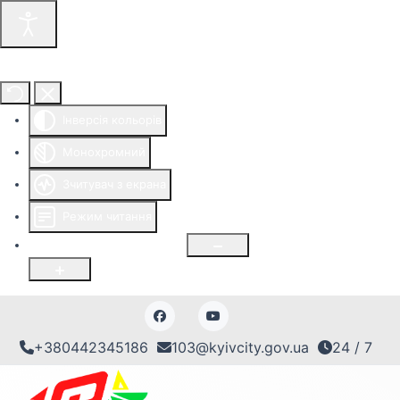
Інструменти доступності
Інверсія кольорів
Монохромний
Зчитувач з екрана
Режим читання
Розмір шрифту
100
%
+380442345186
103@kyivcity.gov.ua
24 / 7