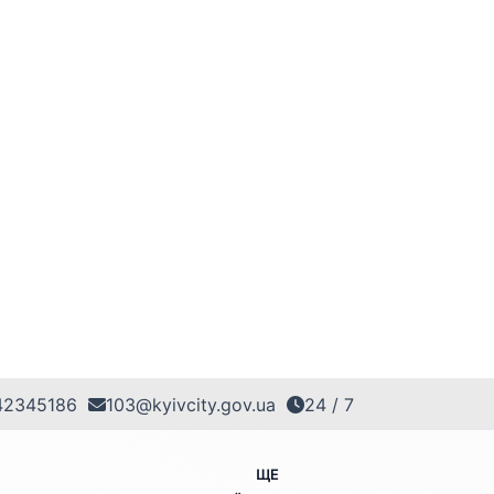
42345186
103@kyivcity.gov.ua
24 / 7
ЩЕ