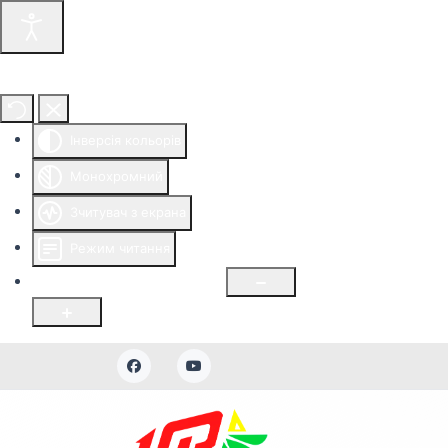
Інструменти доступності
Інверсія кольорів
Монохромний
Зчитувач з екрана
Режим читання
Розмір шрифту
100
%