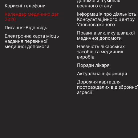
допомоги в умовах
Корисні телефони
воєнного стану
Календар медичних дат
Інформація про діяльність
2026
Консультаційного центру
Уповноваженого
Питання-Відповідь
Правила виклику швидкої
Електронна карта місць
медичної допомоги
надання первинної
медичної допомоги
Наявність лікарських
засобів та медичних
виробів
Поради лікаря
Актуальна інформація
Дорожня карта для
постраждалих від збройно
агресії