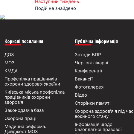
Наступний тиждень
Подій не знайдено
Корисні посилання
Публічна інформація
ДОЗ
Заходи БПР
МОЗ
Чергові лікарні
КМДА
Конференції
Профспілка працівників
Вакансії
охорони здоров’я України
Фотогалерея
Київська міська профспілка
Відео
працівників охорони
здоров'я
Сторінки пам’яті
Законодавча база
Охорона здоров'я я під час
воєнного стану
Охорона праці
Інформація щодо
Медична реформа.
безоплатної правової
Дайджест МОЗ