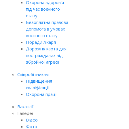
Охорона здоров'я
під час воєнного
стану
Безоплатна правова
допомога в умовах
воєнного стану
Поради лікаря
Дорожня карта для
постраждалих від
збройної агресії
Співробітникам
Підвищення
кваліфікації
Охорона праці
Вакансії
Галереї
Відео
Фото