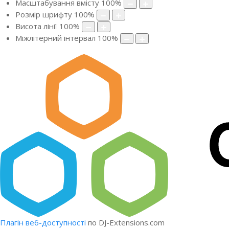
Масштабування вмісту
100
%
Розмір шрифту
100
%
Висота лінії
100
%
Міжлітерний інтервал
100
%
Плагін веб-доступності
по DJ-Extensions.com