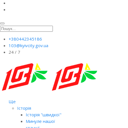
+380442345186
103@kyivcity.gov.ua
24 / 7
Ще
Історія
Історія "швидкої"
Минуле нашої
станції