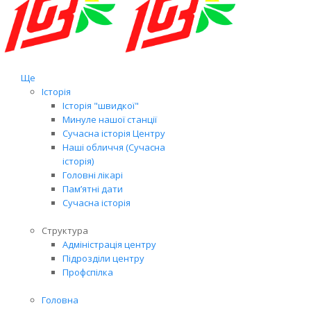
Ще
Історія
Історія "швидкої"
Минуле нашої станції
Сучасна історія Центру
Наші обличчя (Сучасна
історія)
Головні лікарі
Пам’ятні дати
Сучасна історія
Структура
Адміністрація центру
Підрозділи центру
Профспілка
Головна