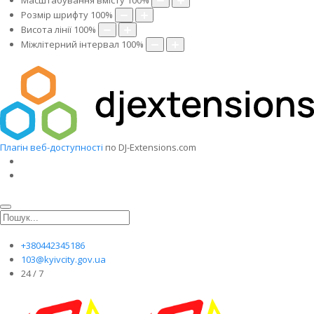
Масштабування вмісту
100
%
Розмір шрифту
100
%
Висота лінії
100
%
Міжлітерний інтервал
100
%
Плагін веб-доступності
по DJ-Extensions.com
+380442345186
103@kyivcity.gov.ua
24 / 7