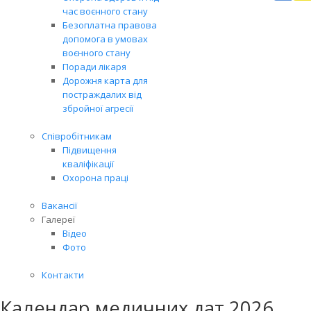
Вря
час воєнного стану
біл
Безоплатна правова
житт
допомога в умовах
раз
воєнного стану
Поради лікаря
Дорожня карта для
постраждалих від
збройної агресії
Співробітникам
Підвищення
кваліфікації
Охорона праці
Вакансії
Галереї
Відео
Фото
Контакти
Календар медичних дат 2026