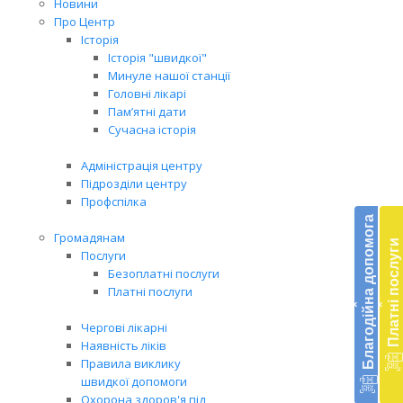
Новини
Про Центр
Історія
Історія "швидкої"
Минуле нашої станції
Головні лікарі
Пам’ятні дати
Сучасна історія
Адміністрація центру
Підрозділи центру
Бл
Профспілка
до
Благодійна допомога
Громадянам
Платні послуги
Підт
Послуги
діял
Безоплатні послуги
екст
Платні послуги
‹
‹
меди
доп
Чергові лікарні
в
Наявність ліків
Укра
Правила виклику
благ
швидкої допомоги
доп
Охорона здоров'я під