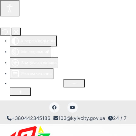
Інструменти доступності
Інверсія кольорів
Монохромний
Зчитувач з екрана
Режим читання
Розмір шрифту
100
%
+380442345186
103@kyivcity.gov.ua
24 / 7