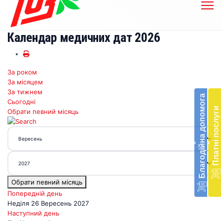
Календар медичних дат 2026
За роком
Бл
За місяцем
до
За тижнем
Благодійна допомога
Сьогодні
Підт
Платні послуги
Обрати певний місяць
діял
екст
меди
‹
‹
доп
в
Укра
благ
Обрати певний місяць
доп
Вря
Попередній день
біл
Неділя 26 Вересень 2027
житт
Наступний день