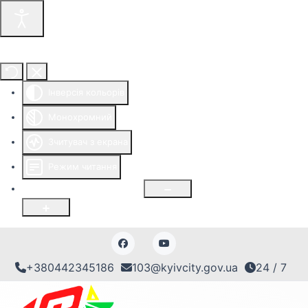
Інструменти доступності
Інверсія кольорів
Монохромний
Зчитувач з екрана
Режим читання
Розмір шрифту
100
%
+380442345186
103@kyivcity.gov.ua
24 / 7