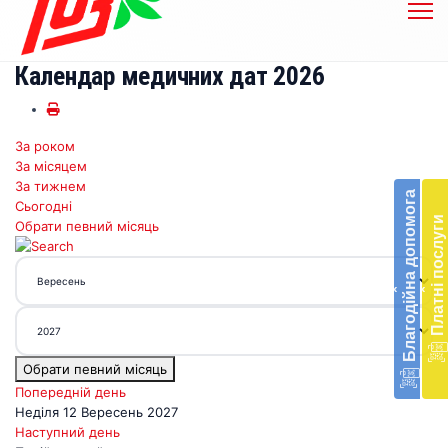
Календар медичних дат 2026
За роком
Бл
За місяцем
до
За тижнем
Благодійна допомога
Сьогодні
Підт
Платні послуги
Обрати певний місяць
діял
екст
меди
‹
‹
доп
в
Укра
благ
Обрати певний місяць
доп
Вря
Попередній день
біл
Неділя 12 Вересень 2027
житт
Наступний день