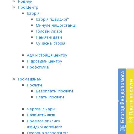
Новини
Про Центр
Історія
Історія "швидкої"
Минуле нашої станції
Головні лікарі
Пам’ятні дати
Сучасна історія
Адміністрація центру
Підрозділи центру
Бл
Профспілка
до
Благодійна допомога
Громадянам
Платні послуги
Підт
Послуги
діял
Безоплатні послуги
екст
Платні послуги
‹
‹
меди
доп
Чергові лікарні
в
Наявність ліків
Укра
Правила виклику
благ
швидкої допомоги
доп
Охорона здоров'я під