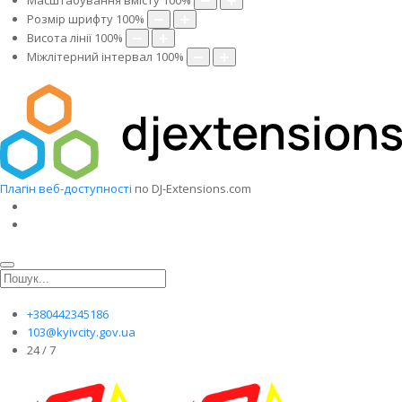
Масштабування вмісту
100
%
Розмір шрифту
100
%
Висота лінії
100
%
Міжлітерний інтервал
100
%
Плагін веб-доступності
по DJ-Extensions.com
+380442345186
103@kyivcity.gov.ua
24 / 7