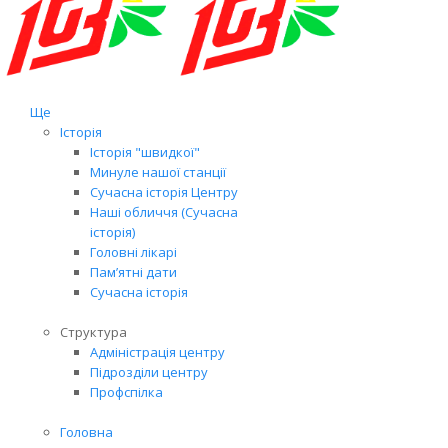
Ще
Історія
Історія "швидкої"
Минуле нашої станції
Сучасна історія Центру
Наші обличчя (Сучасна
історія)
Головні лікарі
Пам’ятні дати
Сучасна історія
Структура
Адміністрація центру
Підрозділи центру
Профспілка
Головна