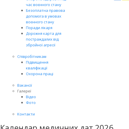
Вря
час воєнного стану
біл
Безоплатна правова
житт
допомога в умовах
раз
воєнного стану
Поради лікаря
Дорожня карта для
постраждалих від
збройної агресії
Співробітникам
Підвищення
кваліфікації
Охорона праці
Вакансії
Галереї
Відео
Фото
Контакти
Календар медичних дат 2026