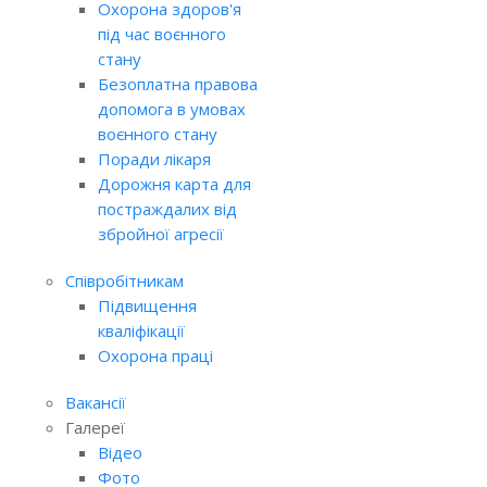
Охорона здоров'я
під час воєнного
стану
Безоплатна правова
допомога в умовах
воєнного стану
Поради лікаря
Дорожня карта для
постраждалих від
збройної агресії
Співробітникам
Підвищення
кваліфікації
Охорона праці
Вакансії
Галереї
Відео
Фото