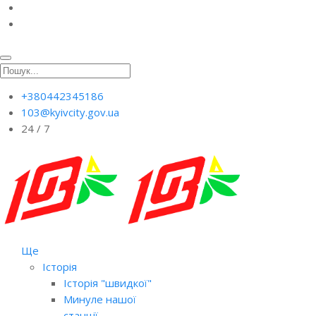
+380442345186
103@kyivcity.gov.ua
24 / 7
Ще
Історія
Історія "швидкої"
Минуле нашої
станції