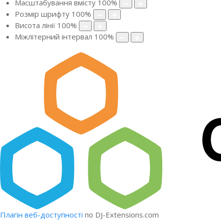
Масштабування вмісту
100
%
Розмір шрифту
100
%
Висота лінії
100
%
Міжлітерний інтервал
100
%
Плагін веб-доступності
по DJ-Extensions.com