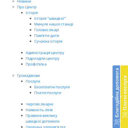
Новини
Про Центр
Історія
Історія "швидкої"
Минуле нашої станції
Головні лікарі
Пам’ятні дати
Сучасна історія
Адміністрація центру
Підрозділи центру
Бл
Профспілка
до
Благодійна допомога
Громадянам
Платні послуги
Підт
Послуги
діял
Безоплатні послуги
екст
Платні послуги
‹
‹
меди
доп
Чергові лікарні
в
Наявність ліків
Укра
Правила виклику
благ
швидкої допомоги
доп
Охорона здоров'я під