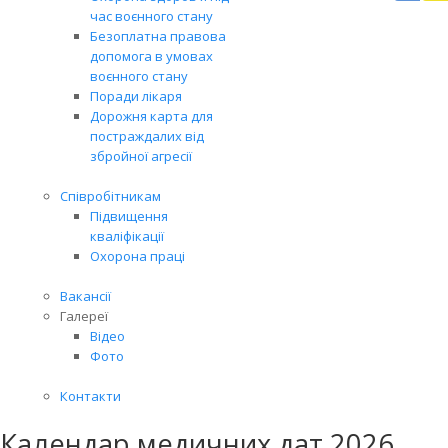
Вря
час воєнного стану
біл
Безоплатна правова
житт
допомога в умовах
раз
воєнного стану
Поради лікаря
Дорожня карта для
постраждалих від
збройної агресії
Співробітникам
Підвищення
кваліфікації
Охорона праці
Вакансії
Галереї
Відео
Фото
Контакти
Календар медичних дат 2026