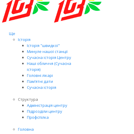
Ще
Історія
Історія "швидкої"
Минуле нашої станції
Сучасна історія Центру
Наші обличчя (Сучасна
історія)
Головні лікарі
Пам’ятні дати
Сучасна історія
Структура
Адміністрація центру
Підрозділи центру
Профспілка
Головна