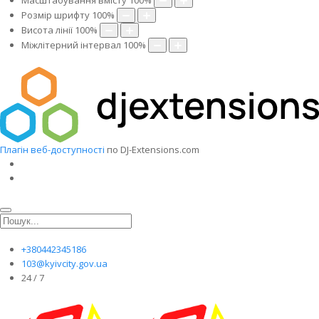
Масштабування вмісту
100
%
Розмір шрифту
100
%
Висота лінії
100
%
Міжлітерний інтервал
100
%
Плагін веб-доступності
по DJ-Extensions.com
+380442345186
103@kyivcity.gov.ua
24 / 7