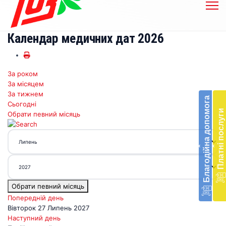
Календар медичних дат 2026
За роком
Бл
За місяцем
до
За тижнем
Благодійна допомога
Сьогодні
Підт
Платні послуги
Обрати певний місяць
діял
екст
меди
‹
‹
доп
в
Укра
благ
Обрати певний місяць
доп
Вря
Попередній день
біл
Вівторок 27 Липень 2027
житт
Наступний день