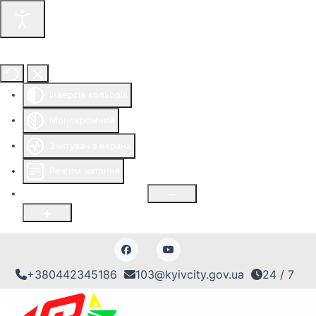
Інструменти доступності
Інверсія кольорів
Монохромний
Зчитувач з екрана
Режим читання
Розмір шрифту
100
%
+380442345186
103@kyivcity.gov.ua
24 / 7