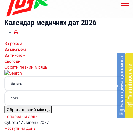
Календар медичних дат 2026
За роком
Бл
За місяцем
до
За тижнем
Благодійна допомога
Сьогодні
Підт
Платні послуги
Обрати певний місяць
діял
екст
меди
‹
‹
доп
в
Укра
благ
Обрати певний місяць
доп
Вря
Попередній день
біл
Субота 17 Липень 2027
житт
Наступний день