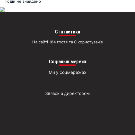
раз
Подій не знайдено
Д
Статистика
На сайті 184 гостя та 0 користувачів
Соціальні мережі
Ми у соцмережах
Звязок з директором