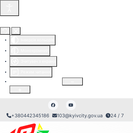
Інструменти доступності
Інверсія кольорів
Монохромний
Зчитувач з екрана
Режим читання
Розмір шрифту
100
%
+380442345186
103@kyivcity.gov.ua
24 / 7