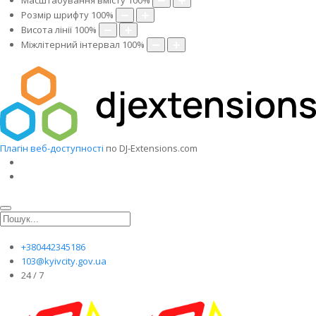
Масштабування вмісту
100
%
Розмір шрифту
100
%
Висота лінії
100
%
Міжлітерний інтервал
100
%
Плагін веб-доступності
по DJ-Extensions.com
+380442345186
103@kyivcity.gov.ua
24 / 7