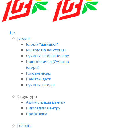
Ще
Історія
Історія "швидкої"
Минуле нашої станції
Сучасна історія Центру
Наші обличчя (Сучасна
історія)
Головні лікарі
Пам’ятні дати
Сучасна історія
Структура
Адміністрація центру
Підрозділи центру
Профспілка
Головна