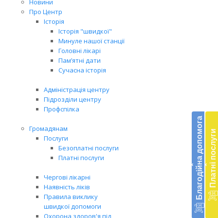
Новини
Про Центр
Історія
Історія "швидкої"
Минуле нашої станції
Головні лікарі
Пам’ятні дати
Сучасна історія
Адміністрація центру
Підрозділи центру
Бл
Профспілка
до
Благодійна допомога
Громадянам
Платні послуги
Підт
Послуги
діял
Безоплатні послуги
екст
Платні послуги
‹
‹
меди
доп
Чергові лікарні
в
Наявність ліків
Укра
Правила виклику
благ
швидкої допомоги
доп
Охорона здоров'я під