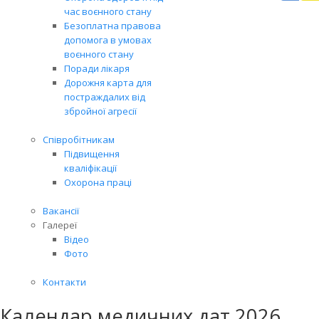
Вря
час воєнного стану
біл
Безоплатна правова
житт
допомога в умовах
раз
воєнного стану
Поради лікаря
Дорожня карта для
постраждалих від
збройної агресії
Співробітникам
Підвищення
кваліфікації
Охорона праці
Вакансії
Галереї
Відео
Фото
Контакти
Календар медичних дат 2026