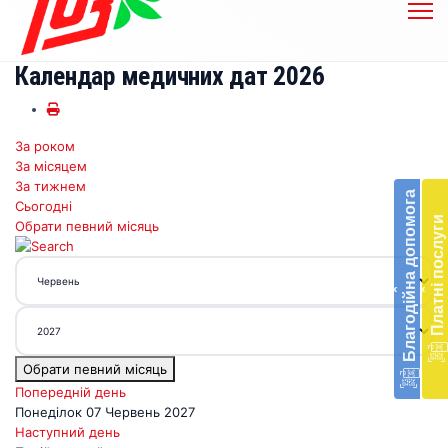
Календар медичних дат 2026
За роком
Бл
За місяцем
до
За тижнем
Благодійна допомога
Сьогодні
Підт
Платні послуги
Обрати певний місяць
діял
екст
меди
‹
‹
доп
в
Укра
благ
Обрати певний місяць
доп
Вря
Попередній день
біл
Понеділок 07 Червень 2027
житт
Наступний день