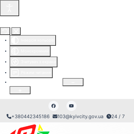
Інструменти доступності
Інверсія кольорів
Монохромний
Зчитувач з екрана
Режим читання
Розмір шрифту
100
%
+380442345186
103@kyivcity.gov.ua
24 / 7