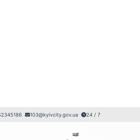
42345186
103@kyivcity.gov.ua
24 / 7
ЩЕ