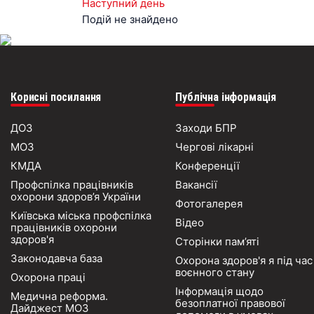
Наступний день
Подій не знайдено
Корисні посилання
Публічна інформація
ДОЗ
Заходи БПР
МОЗ
Чергові лікарні
КМДА
Конференції
Профспілка працівників
Вакансії
охорони здоров’я України
Фотогалерея
Київська міська профспілка
Відео
працівників охорони
здоров'я
Сторінки пам’яті
Законодавча база
Охорона здоров'я я під час
воєнного стану
Охорона праці
Інформація щодо
Медична реформа.
безоплатної правової
Дайджест МОЗ