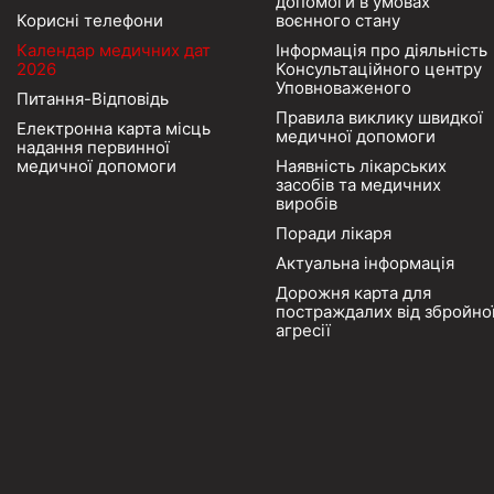
допомоги в умовах
Корисні телефони
воєнного стану
Календар медичних дат
Інформація про діяльність
2026
Консультаційного центру
Уповноваженого
Питання-Відповідь
Правила виклику швидкої
Електронна карта місць
медичної допомоги
надання первинної
медичної допомоги
Наявність лікарських
засобів та медичних
виробів
Поради лікаря
Актуальна інформація
Дорожня карта для
постраждалих від збройно
агресії