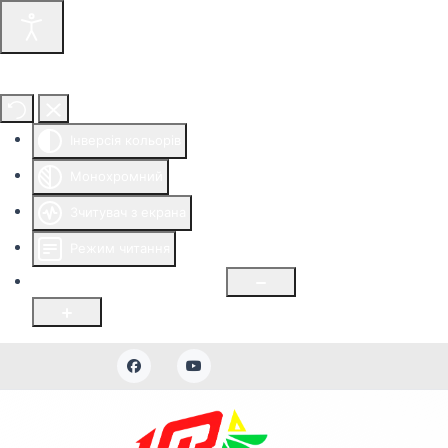
Інструменти доступності
Інверсія кольорів
Монохромний
Зчитувач з екрана
Режим читання
Розмір шрифту
100
%