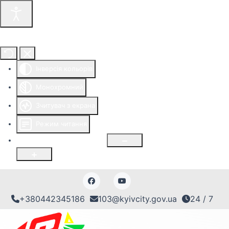
Інструменти доступності
Інверсія кольорів
Монохромний
Зчитувач з екрана
Режим читання
Розмір шрифту
100
%
+380442345186
103@kyivcity.gov.ua
24 / 7