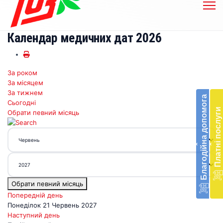
Календар медичних дат 2026
За роком
Бл
За місяцем
до
За тижнем
Благодійна допомога
Сьогодні
Підт
Платні послуги
Обрати певний місяць
діял
екст
меди
‹
‹
доп
в
Укра
благ
Обрати певний місяць
доп
Вря
Попередній день
біл
Понеділок 21 Червень 2027
житт
Наступний день