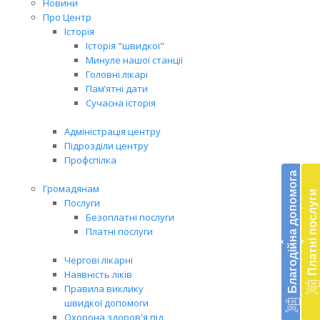
Новини
Про Центр
Історія
Історія "швидкої"
Минуле нашої станції
Головні лікарі
Пам’ятні дати
Сучасна історія
Адміністрація центру
Підрозділи центру
Бл
Профспілка
до
Благодійна допомога
Громадянам
Платні послуги
Підт
Послуги
діял
Безоплатні послуги
екст
Платні послуги
‹
‹
меди
доп
Чергові лікарні
в
Наявність ліків
Укра
Правила виклику
благ
швидкої допомоги
доп
Охорона здоров'я під