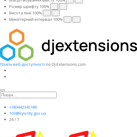
Масштабування вмісту
100
%
Розмір шрифту
100
%
Висота лінії
100
%
Міжлітерний інтервал
100
%
Плагін веб-доступності
по DJ-Extensions.com
+380442345186
103@kyivcity.gov.ua
24 / 7