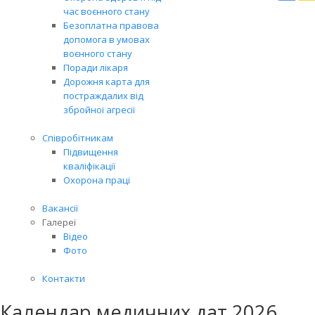
Вря
час воєнного стану
біл
Безоплатна правова
житт
допомога в умовах
раз
воєнного стану
Поради лікаря
Дорожня карта для
постраждалих від
збройної агресії
Співробітникам
Підвищення
кваліфікації
Охорона праці
Вакансії
Галереї
Відео
Фото
Контакти
Календар медичних дат 2026