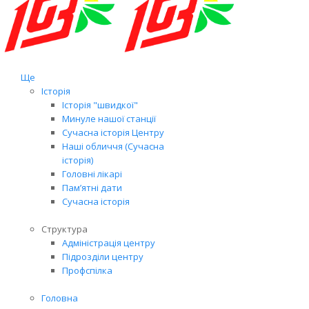
Ще
Історія
Історія "швидкої"
Минуле нашої станції
Сучасна історія Центру
Наші обличчя (Сучасна
історія)
Головні лікарі
Пам’ятні дати
Сучасна історія
Структура
Адміністрація центру
Підрозділи центру
Профспілка
Головна