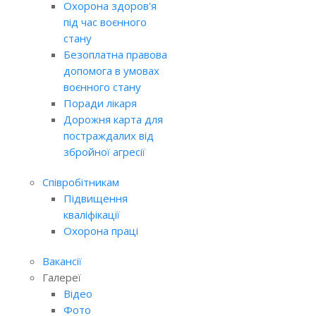
Охорона здоров'я
під час воєнного
стану
Безоплатна правова
допомога в умовах
воєнного стану
Поради лікаря
Дорожня карта для
постраждалих від
збройної агресії
Співробітникам
Підвищення
кваліфікації
Охорона праці
Вакансії
Галереї
Відео
Фото