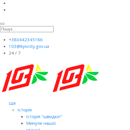
+380442345186
103@kyivcity.gov.ua
24 / 7
Ще
Історія
Історія "швидкої"
Минуле нашої
станції