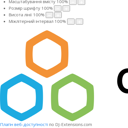
Масштабування вмісту
100
%
Розмір шрифту
100
%
Висота лінії
100
%
Міжлітерний інтервал
100
%
Плагін веб-доступності
по DJ-Extensions.com