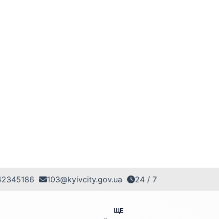
42345186
103@kyivcity.gov.ua
24 / 7
ЩЕ