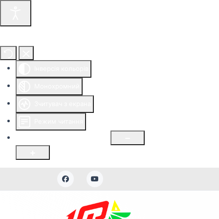
Інструменти доступності
Інверсія кольорів
Монохромний
Зчитувач з екрана
Режим читання
Розмір шрифту
100
%