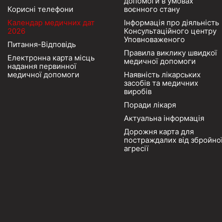
допомоги в умовах
Корисні телефони
воєнного стану
Календар медичних дат
Інформація про діяльність
2026
Консультаційного центру
Уповноваженого
Питання-Відповідь
Правила виклику швидкої
Електронна карта місць
медичної допомоги
надання первинної
медичної допомоги
Наявність лікарських
засобів та медичних
виробів
Поради лікаря
Актуальна інформація
Дорожня карта для
постраждалих від збройно
агресії