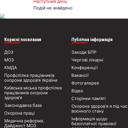
Наступний день
Подій не знайдено
Корисні посилання
Публічна інформація
ДОЗ
Заходи БПР
МОЗ
Чергові лікарні
КМДА
Конференції
Профспілка працівників
Вакансії
охорони здоров’я України
Фотогалерея
Київська міська профспілка
Відео
працівників охорони
здоров'я
Сторінки пам’яті
Законодавча база
Охорона здоров'я я під час
воєнного стану
Охорона праці
Інформація щодо
Медична реформа.
безоплатної правової
Дайджест МОЗ