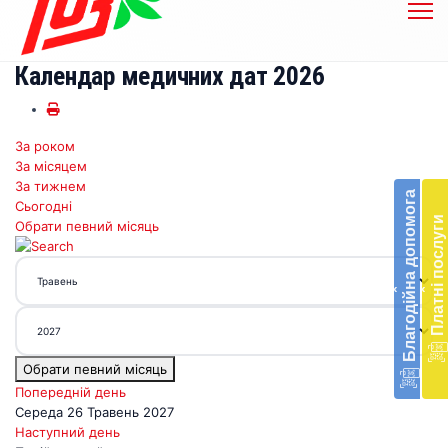
Календар медичних дат 2026
За роком
Бл
За місяцем
до
За тижнем
Благодійна допомога
Сьогодні
Підт
Платні послуги
Обрати певний місяць
діял
екст
меди
‹
‹
доп
в
Укра
благ
Обрати певний місяць
доп
Вря
Попередній день
біл
Середа 26 Травень 2027
житт
Наступний день