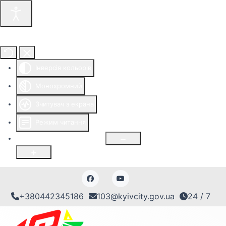
Інструменти доступності
Інверсія кольорів
Монохромний
Зчитувач з екрана
Режим читання
Розмір шрифту
100
%
+380442345186
103@kyivcity.gov.ua
24 / 7