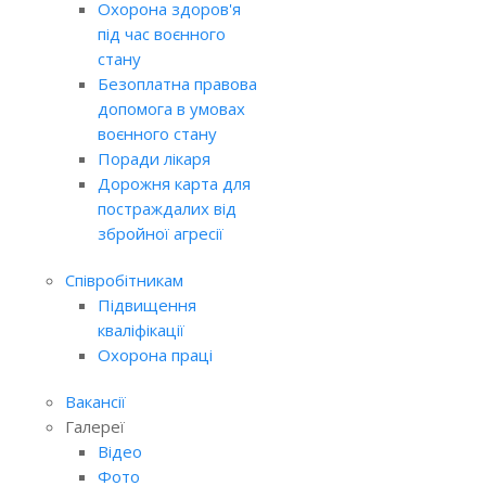
Охорона здоров'я
під час воєнного
стану
Безоплатна правова
допомога в умовах
воєнного стану
Поради лікаря
Дорожня карта для
постраждалих від
збройної агресії
Співробітникам
Підвищення
кваліфікації
Охорона праці
Вакансії
Галереї
Відео
Фото