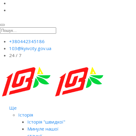
+380442345186
103@kyivcity.gov.ua
24 / 7
Ще
Історія
Історія "швидкої"
Минуле нашої
станції