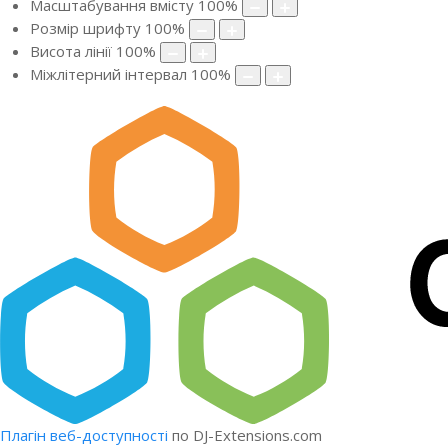
Масштабування вмісту
100
%
Розмір шрифту
100
%
Висота лінії
100
%
Міжлітерний інтервал
100
%
Плагін веб-доступності
по DJ-Extensions.com