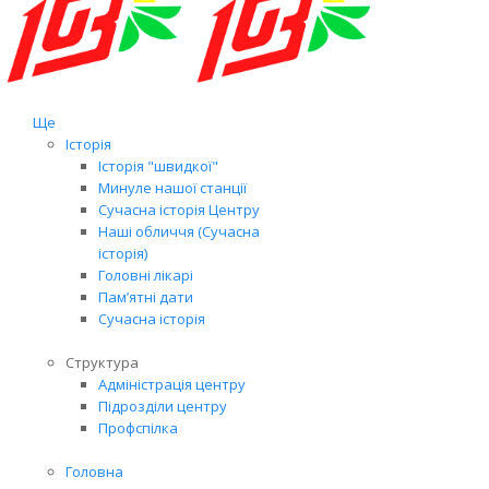
Ще
Історія
Історія "швидкої"
Минуле нашої станції
Сучасна історія Центру
Наші обличчя (Сучасна
історія)
Головні лікарі
Пам’ятні дати
Сучасна історія
Структура
Адміністрація центру
Підрозділи центру
Профспілка
Головна