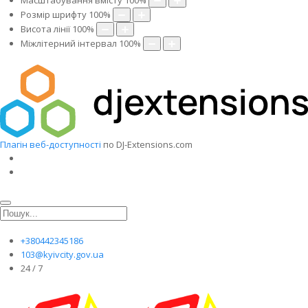
Масштабування вмісту
100
%
Розмір шрифту
100
%
Висота лінії
100
%
Міжлітерний інтервал
100
%
Плагін веб-доступності
по DJ-Extensions.com
+380442345186
103@kyivcity.gov.ua
24 / 7