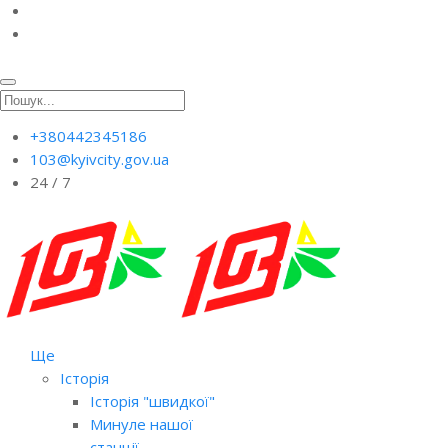
+380442345186
103@kyivcity.gov.ua
24 / 7
Ще
Історія
Історія "швидкої"
Минуле нашої
станції