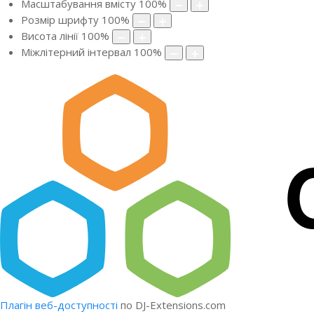
Масштабування вмісту
100
%
Розмір шрифту
100
%
Висота лінії
100
%
Міжлітерний інтервал
100
%
Плагін веб-доступності
по DJ-Extensions.com