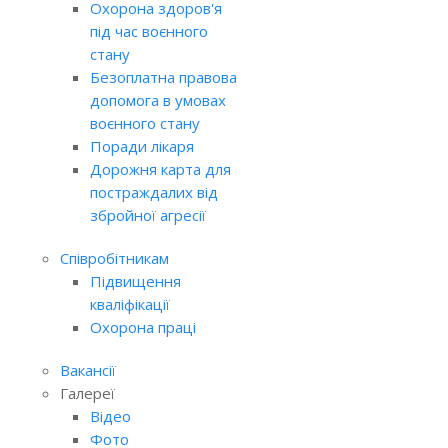
Охорона здоров'я
під час воєнного
стану
Безоплатна правова
допомога в умовах
воєнного стану
Поради лікаря
Дорожня карта для
постраждалих від
збройної агресії
Співробітникам
Підвищення
кваліфікації
Охорона праці
Вакансії
Галереї
Відео
Фото