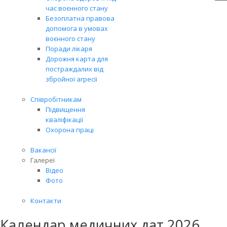
час воєнного стану
Безоплатна правова
допомога в умовах
воєнного стану
Поради лікаря
Дорожня карта для
постраждалих від
збройної агресії
Співробітникам
Підвищення
кваліфікації
Охорона праці
Вакансії
Галереї
Відео
Фото
Контакти
Календар медичних дат 2026