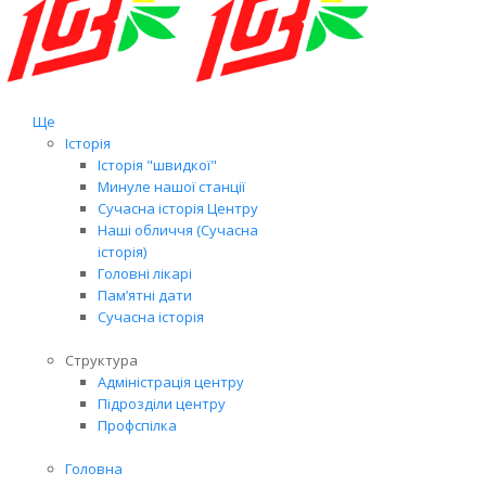
Ще
Історія
Історія "швидкої"
Минуле нашої станції
Сучасна історія Центру
Наші обличчя (Сучасна
історія)
Головні лікарі
Пам’ятні дати
Сучасна історія
Структура
Адміністрація центру
Підрозділи центру
Профспілка
Головна