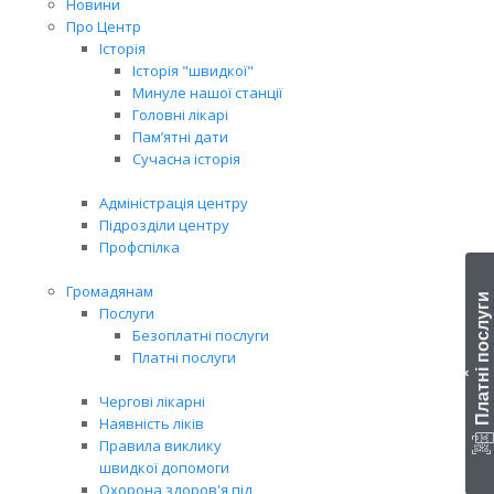
Новини
Про Центр
Історія
Історія "швидкої"
Минуле нашої станції
Головні лікарі
Пам’ятні дати
Сучасна історія
Адміністрація центру
Підрозділи центру
Профспілка
Громадянам
Платні послуги
Послуги
Безоплатні послуги
Платні послуги
‹
Чергові лікарні
Наявність ліків
Правила виклику
швидкої допомоги
Охорона здоров'я під