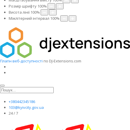
Масштабування вмісту
100
%
Розмір шрифту
100
%
Висота лінії
100
%
Міжлітерний інтервал
100
%
Плагін веб-доступності
по DJ-Extensions.com
+380442345186
103@kyivcity.gov.ua
24 / 7