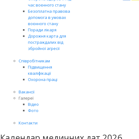
Вря
час воєнного стану
біл
Безоплатна правова
житт
допомога в умовах
раз
воєнного стану
Поради лікаря
Дорожня карта для
постраждалих від
збройної агресії
Співробітникам
Підвищення
кваліфікації
Охорона праці
Вакансії
Галереї
Відео
Фото
Контакти
Календар медичних дат 2026