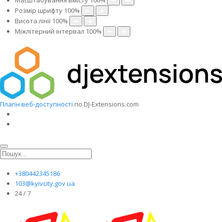
Масштабування вмісту
100
%
Розмір шрифту
100
%
Висота лінії
100
%
Міжлітерний інтервал
100
%
Плагін веб-доступності
по DJ-Extensions.com
+380442345186
103@kyivcity.gov.ua
24 / 7