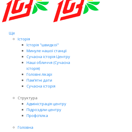
Ще
Історія
Історія "швидкої"
Минуле нашої станції
Сучасна історія Центру
Наші обличчя (Сучасна
історія)
Головні лікарі
Пам’ятні дати
Сучасна історія
Структура
Адміністрація центру
Підрозділи центру
Профспілка
Головна