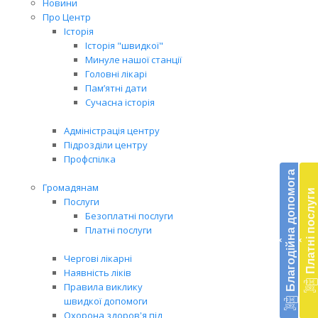
Новини
Про Центр
Історія
Історія "швидкої"
Минуле нашої станції
Головні лікарі
Пам’ятні дати
Сучасна історія
Адміністрація центру
Підрозділи центру
Бл
Профспілка
до
Благодійна допомога
Громадянам
Платні послуги
Підт
Послуги
діял
Безоплатні послуги
екст
Платні послуги
‹
‹
меди
доп
Чергові лікарні
в
Наявність ліків
Укра
Правила виклику
благ
швидкої допомоги
доп
Охорона здоров'я під